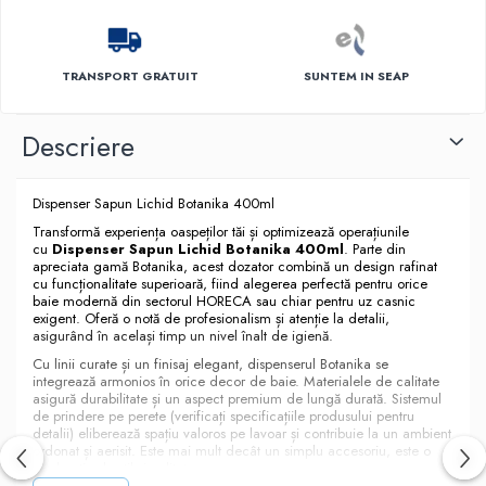
TRANSPORT GRATUIT
SUNTEM IN SEAP
Descriere
Dispenser Sapun Lichid Botanika 400ml
Transformă experiența oaspeților tăi și optimizează operațiunile
cu
Dispenser Sapun Lichid Botanika 400ml
. Parte din
apreciata gamă Botanika, acest dozator combină un design rafinat
cu funcționalitate superioară, fiind alegerea perfectă pentru orice
baie modernă din sectorul HORECA sau chiar pentru uz casnic
exigent. Oferă o notă de profesionalism și atenție la detalii,
asigurând în același timp un nivel înalt de igienă.
Cu linii curate și un finisaj elegant, dispenserul Botanika se
integrează armonios în orice decor de baie. Materialele de calitate
asigură durabilitate și un aspect premium de lungă durată. Sistemul
de prindere pe perete (verificați specificațiile produsului pentru
detalii) eliberează spațiu valoros pe lavoar și contribuie la un ambient
ordonat și aerisit. Este mai mult decât un simplu accesoriu, este o
declarație de stil și calitate.