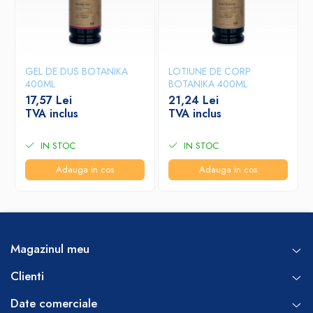
GEL DE DUS BOTANIKA
LOTIUNE DE CORP
400ML
BOTANIKA 400ML
17,57 Lei
21,24 Lei
TVA inclus
TVA inclus
IN STOC
IN STOC
Adauga in cos
Adauga in cos
Magazinul meu
Clienti
Date comerciale