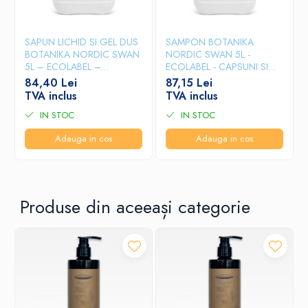
organizare. Este un element esențial în crearea unei experiențe
pozitive pentru utilizatori.
SAPUN LICHID SI GEL DUS
SAMPON BOTANIKA
BOTANIKA NORDIC SWAN
NORDIC SWAN 5L -
5L – ECOLABEL –
ECOLABEL - CAPSUNI SI
CAPSUNI SI VANILIE
VANILIE
84,40 Lei
87,15 Lei
TVA inclus
TVA inclus
IN STOC
IN STOC
Adauga in cos
Adauga in cos
Produse din aceeași categorie