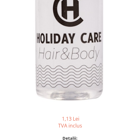
Accesorii detergenti, pompe,
pulverizatoare
Detergenti bucatarie
Detergenti comerciali
Detergenti covoare, mochete,
tapiterii
Detergenti geamuri
Detergenti pardoseala
Detergenti rufe si tesaturi
Detergenti toaleta, grup sanitar
Room Care
Dezinfectanti profesionali
Dezinfectanti maini
1,13 Lei
Dezinfectanti medicali profesionali
TVA inclus
Dezinfectanti suprafete
Detalii: