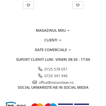
Sisteme, ustensile spalat
geamurile
Produse hoteliere
Accesorii hoteliere
Carucioare camerista hotel
MAGAZINUL MEU
Cosmetice hoteliere
CLIENTI
Gama de cosmetice hoteliere Black
Tie
DATE COMERCIALE
Gama de cosmetice hoteliere
Botanika
SUPORT CLIENTI
LUNI -VINERI 08:30 - 17:00
Gama de cosmetice hoteliere Dove
0725 578 051
Gama de cosmetice hoteliere
Holiday Care
0720 341 946
Gama de cosmetice hoteliere I Am
office@visionclean.ro
You
SOCIAL
URMARESTE-NE IN SOCIAL MEDIA
Gama de cosmetice hoteliere Lux
Gama de cosmetice hoteliere
Omnia