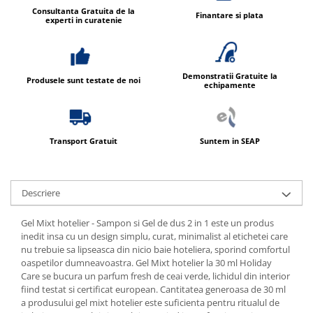
Produse ingrijire personala
Consultanta Gratuita de la
Finantare si plata
experti in curatenie
Crema de corp
Sampon si gel de dus
Sapun lichid
Demonstratii Gratuite la
Produsele sunt testate de noi
echipamente
Sapun solid
Sapun spuma
Consumabile hartie
Transport Gratuit
Suntem in SEAP
Acoperitori toaleta
Cearceaf hartie & cearceaf hartie
Hartie igienica
Descriere
Prosoape hartie pliate
Gel Mixt hotelier - Sampon si Gel de dus 2 in 1 este un produs
Pungi igienice
inedit insa cu un design simplu, curat, minimalist al etichetei care
nu trebuie sa lipseasca din nicio baie hoteliera, sporind comfortul
Role hartie industriala
oaspetilor dumneavoastra. Gel Mixt hotelier la 30 ml Holiday
Care se bucura un parfum fresh de ceai verde, lichidul din interior
Role prosop hartie
fiind testat si certificat european. Cantitatea generoasa de 30 ml
Servetele masa & faciale
a produsului gel mixt hotelier este suficienta pentru ritualul de