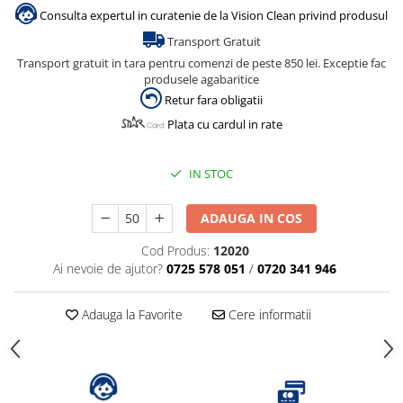
Dispensere / Dozatoare
Consulta expertul in curatenie de la Vision Clean privind produsul
Dozatoare dezinfectanti
Transport Gratuit
Dispensere acoperitoare colac wc
Transport gratuit in tara pentru comenzi de peste 850 lei. Exceptie fac
produsele agabaritice
Dispensere hartie igienica
Retur fara obligatii
Dispensere odorizante
Plata cu cardul in rate
Dispensere prosoape pliate (Z)
Dispensere pungi igiena feminina
IN STOC
Dispensere rola hartie industriala
ADAUGA IN COS
Dispensere rola prosop hartie
Cod Produs:
12020
Dispensere servetele masa,
Ai nevoie de ajutor?
0725 578 051
/
0720 341 946
servetele faciale
Dozatoare sapun lichid
Adauga la Favorite
Cere informatii
Uscatoare de maini si par
Uscatoare de maini
Uscatoare de par