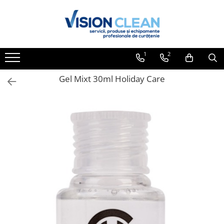
Toate Produsele
Aspiratoare si masini curatenie
1
2
Accesorii masini si aspiratoare
profesionale
Gel Mixt 30ml Holiday Care
Aspiratoare industriale
Aspiratoare injectie - extractie
Aspiratoare profesionale de lichide
si praf
Echipament de curatat cu presiune
Masini de curatat si aspirat
pardoseli
Maturatori
Monodiscuri profesionale
Detergenti profesionali