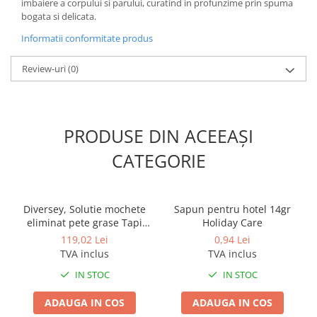
imbaiere a corpului si parului, curatind in profunzime prin spuma
Odorizante profesionale
bogata si delicata.
Aparate odorizante profesionale
Informatii conformitate produs
Odorizant toalera, wc
Review-uri
(0)
Odorizante camera
Rezerva aparate odorizante
Site odorizante pisoar
PRODUSE DIN ACEEAȘI
Produse de curatenie
CATEGORIE
Articole menaj
Carucioare
Carucioare bucatarie
Diversey, Solutie mochete
Sapun pentru hotel 14gr
Carucioare curatenie
eliminat pete grase Tapi
Holiday Care
Spot 1, 500 ml
Lavete profesionale
119,02 Lei
0,94 Lei
TVA inclus
TVA inclus
Mopuri Profesionale
IN STOC
IN STOC
Racleta, perii pardoseala
Saci menajeri
ADAUGA IN COS
ADAUGA IN COS