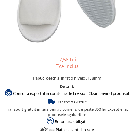
Gama de cosmetice hoteliere
Salvatore Ferragamo
Gama de cosmetice hoteliere Sense
Papuci hotel
7,58 Lei
TVA inclus
Papuci deschisi in fat din Velour , 8mm
Detalii:
Consulta expertul in curatenie de la Vision Clean privind produsul
Transport Gratuit
Transport gratuit in tara pentru comenzi de peste 850 lei. Exceptie fac
produsele agabaritice
Retur fara obligatii
Plata cu cardul in rate