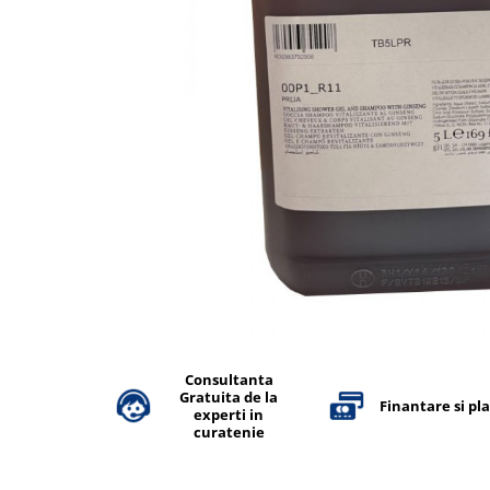
Accesorii detergenti, pompe,
pulverizatoare
Detergenti bucatarie
Detergenti comerciali
Detergenti covoare, mochete,
tapiterii
Detergenti geamuri
Detergenti pardoseala
Detergenti rufe si tesaturi
Detergenti toaleta, grup sanitar
Room Care
Dezinfectanti profesionali
Consultanta
Gratuita de la
Dezinfectanti maini
Finantare si pl
experti in
Dezinfectanti medicali profesionali
curatenie
Dezinfectanti suprafete