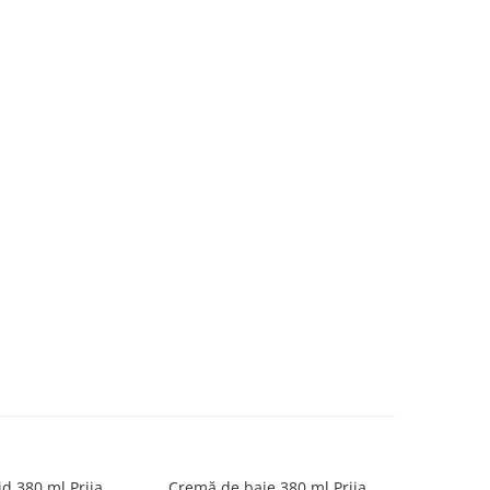
d 380 ml Prija
Cremă de baie 380 ml Prija