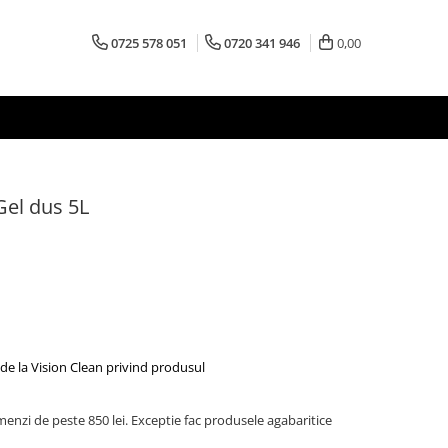
0725 578 051
0720 341 946
0,00
Gel dus 5L
de la Vision Clean privind produsul
menzi de peste 850 lei. Exceptie fac produsele agabaritice