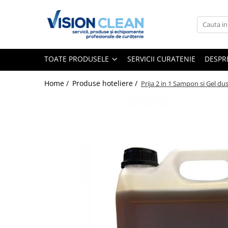
Toate Produsele
Aspiratoare si masini curatenie
TOATE PRODUSELE
SERVICII CURATENIE
DESPR
Accesorii masini si aspiratoare
profesionale
Home /
Produse hoteliere /
Prija 2 in 1 Sampon si Gel du
Aspiratoare industriale
Aspiratoare injectie - extractie
Aspiratoare profesionale de lichide
si praf
Echipament de curatat cu presiune
Masini de curatat si aspirat
pardoseli
Maturatori
Monodiscuri profesionale
Detergenti profesionali