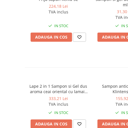
Produse ingrijire personala
ml
224,18 Lei
Crema de corp
31,30 
TVA inclus
TVA in
Sampon si gel de dus
IN STOC
IN 
Sapun lichid
Sapun solid
ADAUGA IN COS
ADAUGA IN 
Sapun spuma
Consumabile hartie
Acoperitori toaleta
Cearceaf hartie & cearceaf hartie
Hartie igienica
Lape 2 in 1 Sampon si Gel dus
Sampon antic
Prosoape hartie pliate
aroma ceai oriental cu lamaie
Klintens
Pungi igienice
5L
333,21 Lei
155,92
TVA inclus
TVA in
Role hartie industriala
IN STOC
IN 
Role prosop hartie
Servetele masa & faciale
ADAUGA IN COS
ADAUGA IN 