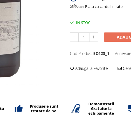
Plata cu cardul in rate
IN STOC
ADAUG
Cod Produs:
EC423_1
Ai nevoie
Adauga la Favorite
Cere 
Demonstratii
Produsele sunt
ata
Gratuite la
testate de noi
echipamente