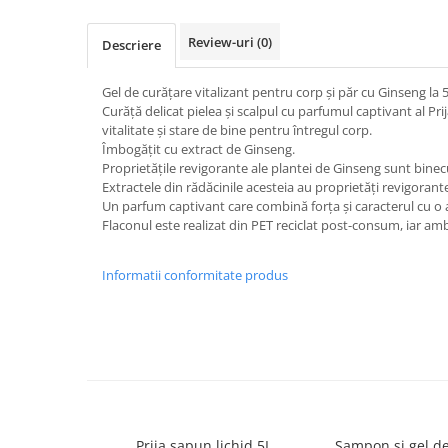
Dispensere / Dozatoare
Dozatoare dezinfectanti
Review-uri
(0)
Descriere
Dispensere acoperitoare colac wc
Gel de curățare vitalizant pentru corp și păr cu Ginseng la 5 l
Dispensere hartie igienica
Curăță delicat pielea și scalpul cu parfumul captivant al Pri
Dispensere odorizante
vitalitate și stare de bine pentru întregul corp.
Îmbogățit cu extract de Ginseng.
Dispensere prosoape pliate (Z)
Proprietățile revigorante ale plantei de Ginseng sunt binec
Extractele din rădăcinile acesteia au proprietăți revigorante
Dispensere pungi igiena feminina
Un parfum captivant care combină forța și caracterul cu o 
Dispensere rola hartie industriala
Flaconul este realizat din PET reciclat post-consum, iar amba
Dispensere rola prosop hartie
Informatii conformitate produs
Dispensere servetele masa,
servetele faciale
Dozatoare sapun lichid
Uscatoare de maini si par
Uscatoare de maini
Uscatoare de par
Prija sapun lichid 5L
Sampon si gel de