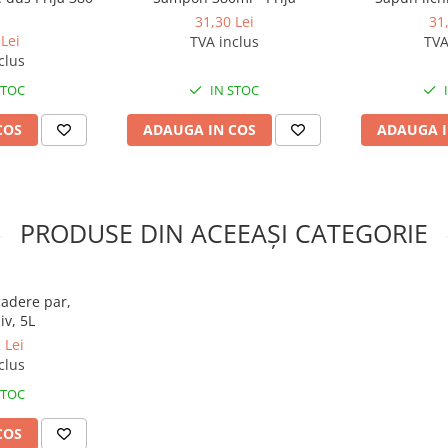
31,30 Lei
31
Lei
TVA inclus
TVA
clus
STOC
IN STOC
COS
ADAUGA IN COS
ADAUGA I
PRODUSE DIN ACEEAȘI CATEGORIE
adere par,
iv, 5L
 Lei
clus
STOC
COS