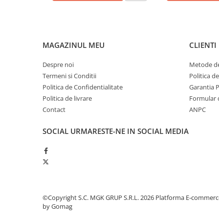
Odorizante profesionale
Aparate odorizante profesionale
Odorizant toalera, wc
MAGAZINUL MEU
CLIENTI
Odorizante camera
Rezerva aparate odorizante
Despre noi
Metode de
Termeni si Conditii
Politica d
Site odorizante pisoar
Politica de Confidentialitate
Garantia 
Produse de curatenie
Politica de livrare
Formular 
Articole menaj
Contact
ANPC
Carucioare
SOCIAL
URMARESTE-NE IN SOCIAL MEDIA
Carucioare bucatarie
Carucioare curatenie
Lavete profesionale
Mopuri Profesionale
Racleta, perii pardoseala
©Copyright S.C. MGK GRUP S.R.L. 2026
Platforma E-commerc
by Gomag
Saci menajeri