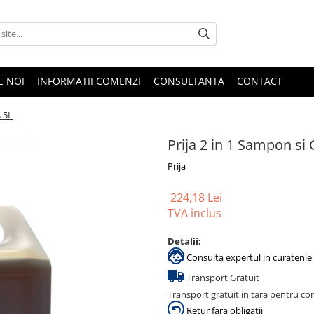
E NOI
INFORMATII COMENZI
CONSULTANTA
CONTACT
s 5L
Prija 2 in 1 Sampon si 
Prija
224,18 Lei
TVA inclus
Detalii:
Consulta expertul in curatenie 
Transport Gratuit
Transport gratuit in tara pentru co
Retur fara obligatii