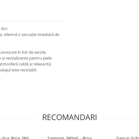
itri.
ja, oferind o senzație imediată de
unoscute în Est de secole.
 și revitalizante pentru piele.
atmosferă caldă și relaxantă.
lajul este reciclabil.
RECOMANDARI
 dus Prija 380
Sampon 380ml - Prija
Sapun lichi