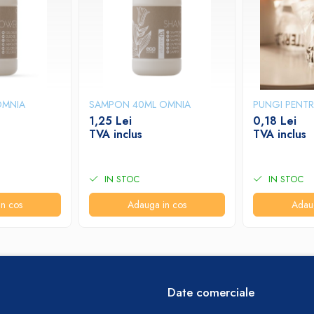
OMNIA
SAMPON 40ML OMNIA
PUNGI PENTR
1,25 Lei
0,18 Lei
TVA inclus
TVA inclus
IN STOC
IN STOC
n cos
Adauga in cos
Adau
Date comerciale