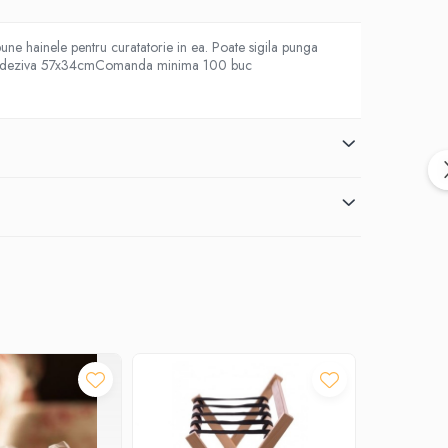
une hainele pentru curatatorie in ea. Poate sigila punga
banda adeziva 57x34cmComanda minima 100 buc