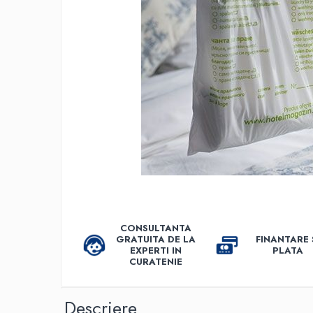
Accesorii detergenti, pompe,
pulverizatoare
Detergenti bucatarie
Detergenti comerciali
Detergenti covoare, mochete,
tapiterii
Detergenti geamuri
Detergenti pardoseala
Detergenti rufe si tesaturi
Detergenti toaleta, grup sanitar
Room Care
CONSULTANTA
Dezinfectanti profesionali
GRATUITA DE LA
FINANTARE 
EXPERTI IN
PLATA
Dezinfectanti maini
CURATENIE
Dezinfectanti medicali profesionali
Dezinfectanti suprafete
Descriere