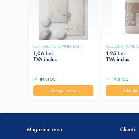
Produse ingrijire personala
Crema de corp
Sampon si gel de dus
Sapun lichid
Sapun solid
SET IGIENIC OMNIA LIGHT
GEL DUS 40ML 
Sapun spuma
1,06 Lei
1,25 Lei
Consumabile hartie
TVA inclus
TVA inclus
Acoperitori toaleta
Cearceaf hartie & cearceaf hartie
IN STOC
IN STOC
Hartie igienica
Adauga in cos
Adauga i
Prosoape hartie pliate
Pungi igienice
Role hartie industriala
Role prosop hartie
Magazinul meu
Clienti
Servetele masa & faciale