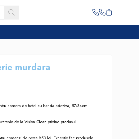
erie murdara
entru camera de hotel cu banda adeziva, 57x34cm
uratenie de la Vision Clean privind produsul
entru comenzi de peste 850 lei. Exceptie fac produsele