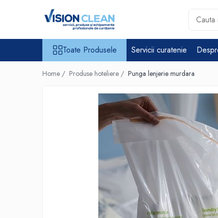
Toate Produsele
Toate Produsele
Servicii curatenie
Despr
Aspiratoare si masini curatenie
Accesorii masini si aspiratoare
Home /
Produse hoteliere /
Punga lenjerie murdara
profesionale
Aspiratoare industriale
Aspiratoare injectie - extractie
Aspiratoare profesionale de
lichide si praf
Echipament de curatat cu presiune
Masini de curatat si aspirat
pardoseli
Maturatori
Monodiscuri profesionale
Detergenti profesionali