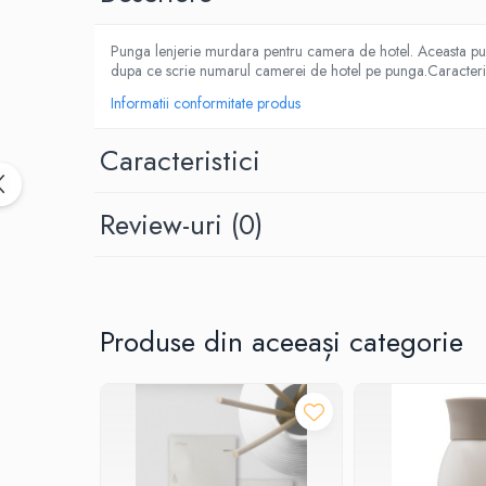
Dispensere / Dozatoare
Dozatoare dezinfectanti
Punga lenjerie murdara pentru camera de hotel. Aceasta punga
dupa ce scrie numarul camerei de hotel pe punga.Caracteris
Dispensere acoperitoare colac wc
Informatii conformitate produs
Dispensere hartie igienica
Dispensere odorizante
Caracteristici
Dispensere prosoape pliate (Z)
Dispensere pungi igiena feminina
Review-uri
(0)
Dispensere rola hartie industriala
Dispensere rola prosop hartie
Dispensere servetele masa,
servetele faciale
Produse din aceeași categorie
Dozatoare sapun lichid
Uscatoare de maini si par
Uscatoare de maini
Uscatoare de par