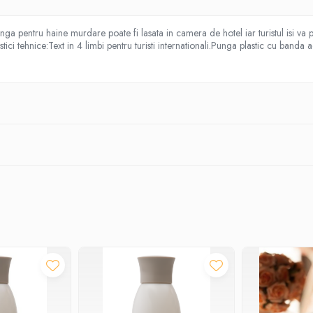
 pentru haine murdare poate fi lasata in camera de hotel iar turistul isi va p
tici tehnice:Text in 4 limbi pentru turisti internationali.Punga plastic cu 