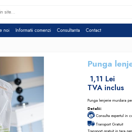
e noi
Informatii comenzi
Consultanta
Contact
Punga lenj
1,11 Lei
TVA inclus
Punga lenjerie murdara p
Detalii:
Consulta expertul in c
Transport Gratuit
Transport gratuit in tara p