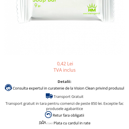
Accesorii detergenti, pompe,
pulverizatoare
Detergenti bucatarie
Detergenti comerciali
Detergenti covoare, mochete,
tapiterii
Detergenti geamuri
Detergenti pardoseala
0,42 Lei
TVA inclus
Detergenti rufe si tesaturi
Detergenti toaleta, grup sanitar
Detalii:
Consulta expertul in curatenie de la Vision Clean privind produsul
Room Care
Transport Gratuit
Dezinfectanti profesionali
Transport gratuit in tara pentru comenzi de peste 850 lei. Exceptie fac
Dezinfectanti maini
produsele agabaritice
Dezinfectanti medicali profesionali
Retur fara obligatii
Dezinfectanti suprafete
Plata cu cardul in rate