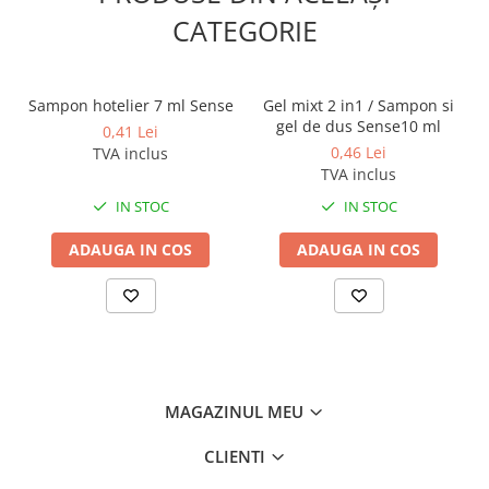
Odorizante profesionale
CATEGORIE
Aparate odorizante profesionale
Odorizant toalera, wc
Sampon hotelier 7 ml Sense
Gel mixt 2 in1 / Sampon si
Odorizante camera
gel de dus Sense10 ml
0,41 Lei
Rezerva aparate odorizante
0,46 Lei
TVA inclus
TVA inclus
Site odorizante pisoar
IN STOC
IN STOC
Produse de curatenie
Articole menaj
ADAUGA IN COS
ADAUGA IN COS
Carucioare
Carucioare bucatarie
Carucioare curatenie
Lavete profesionale
Mopuri Profesionale
MAGAZINUL MEU
Racleta, perii pardoseala
CLIENTI
Saci menajeri