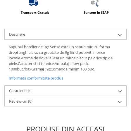
Produse ingrijire personala
Crema de corp
Transport Gratuit
Suntem in SEAP
Sampon si gel de dus
Sapun lichid
Descriere
Sapun solid
Sapun spuma
Sapunul hotelier de 9gr Sense este un sapun mic, cu forma
dreptunghiulara, cu greutate de 9g fiind potrivit in orice
Consumabile hartie
locatie.Aroma de dovelia lasa un miros placut pe orice tip de
Acoperitori toaleta
piele.Caracteristici tehnice:Ambalaj : flow-pack,
1000buc/baxGramaj : 9gComanda minim 100 buc.
Cearceaf hartie & cearceaf hartie
Informatii conformitate produs
Hartie igienica
Prosoape hartie pliate
Caracteristici
Pungi igienice
Review-uri
(0)
Role hartie industriala
Role prosop hartie
Servetele masa & faciale
PRODUSE DIN ACEEAȘI