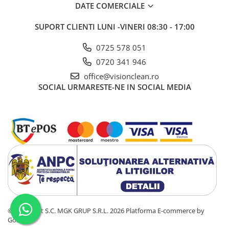
Sisteme, ustensile spalat
DATE COMERCIALE
geamurile
SUPORT CLIENTI
LUNI -VINERI 08:30 - 17:00
Produse hoteliere
Accesorii hoteliere
0725 578 051
Carucioare camerista hotel
0720 341 946
office@visionclean.ro
Cosmetice hoteliere
SOCIAL
URMARESTE-NE IN SOCIAL MEDIA
Gama de cosmetice hoteliere Black
Tie
Gama de cosmetice hoteliere
Botanika
Gama de cosmetice hoteliere Dove
Gama de cosmetice hoteliere
Holiday Care
Gama de cosmetice hoteliere I Am
You
Gama de cosmetice hoteliere Lux
©Copyright S.C. MGK GRUP S.R.L. 2026
Platforma E-commerce by
Gama de cosmetice hoteliere
Gomag
Omnia