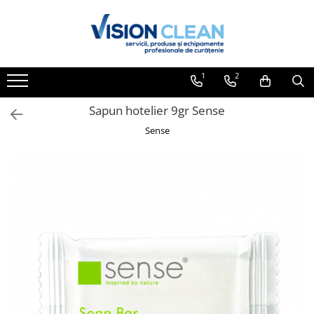
Toate Produsele
Aspiratoare si masini curatenie
1
2
Accesorii masini si aspiratoare
profesionale
Sapun hotelier 9gr Sense
Aspiratoare industriale
Sense
Aspiratoare injectie - extractie
Aspiratoare profesionale de lichide
si praf
Echipament de curatat cu presiune
Masini de curatat si aspirat
pardoseli
Maturatori
Monodiscuri profesionale
Detergenti profesionali