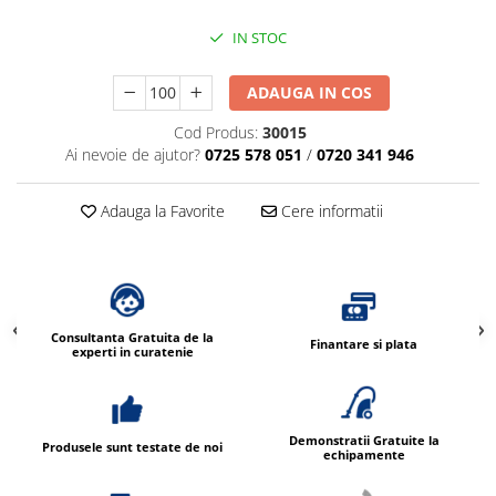
Dispensere / Dozatoare
IN STOC
Dozatoare dezinfectanti
Dispensere acoperitoare colac wc
ADAUGA IN COS
Dispensere hartie igienica
Cod Produs:
30015
Dispensere odorizante
Ai nevoie de ajutor?
0725 578 051
/
0720 341 946
Dispensere prosoape pliate (Z)
Adauga la Favorite
Cere informatii
Dispensere pungi igiena feminina
Dispensere rola hartie industriala
Dispensere rola prosop hartie
Dispensere servetele masa,
servetele faciale
Consultanta Gratuita de la
Finantare si plata
experti in curatenie
Dozatoare sapun lichid
Uscatoare de maini si par
Uscatoare de maini
Demonstratii Gratuite la
Produsele sunt testate de noi
echipamente
Uscatoare de par