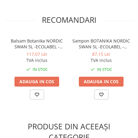
RECOMANDARI
Balsam Botanika NORDIC
Sampon BOTANIKA NORDIC
SWAN 5L -ECOLABEL -
SWAN 5L -ECOLABEL -
Capsuni si Vanilie
Capsuni si Vanilie
117,07 Lei
87,15 Lei
TVA inclus
TVA inclus
IN STOC
IN STOC
ADAUGA IN COS
ADAUGA IN COS
PRODUSE DIN ACEEAȘI
CATEGORIE