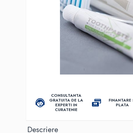
Accesorii detergenti, pompe,
pulverizatoare
Detergenti bucatarie
Detergenti comerciali
Detergenti covoare, mochete,
tapiterii
Detergenti geamuri
Detergenti pardoseala
Detergenti rufe si tesaturi
Detergenti toaleta, grup sanitar
Room Care
CONSULTANTA
GRATUITA DE LA
FINANTARE 
Dezinfectanti profesionali
EXPERTI IN
PLATA
Dezinfectanti maini
CURATENIE
Dezinfectanti medicali profesionali
Descriere
Dezinfectanti suprafete