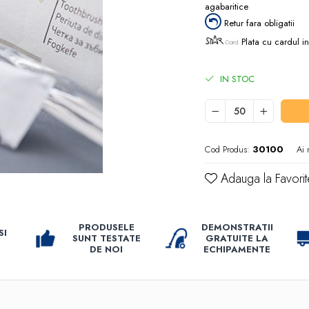
agabaritice
Retur fara obligatii
Plata cu cardul in
IN STOC
Cod Produs:
30100
Ai 
Adauga la Favorit
PRODUSELE
DEMONSTRATII
SI
SUNT TESTATE
GRATUITE LA
DE NOI
ECHIPAMENTE