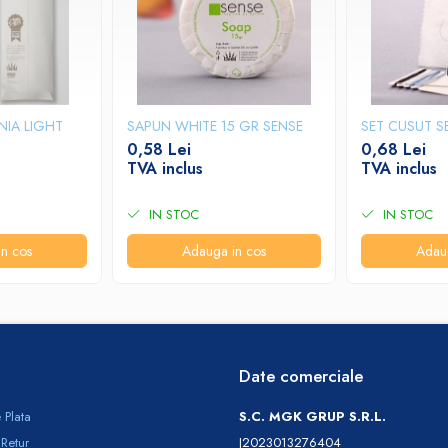
NIA LIGHT
SAPUN WHITE 15 GR SENSE
SET CUSUT S
0,58 Lei
0,68 Lei
TVA inclus
TVA inclus
IN STOC
IN STOC
n cos
Adauga in cos
Adau
Date comerciale
 Plata
S.C. MGK GRUP S.R.L.
 Retur
J2023013276404