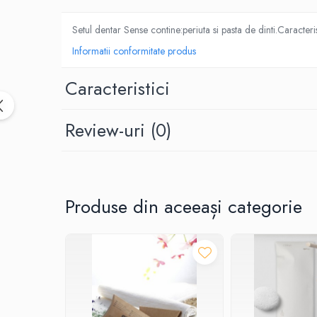
Dispensere / Dozatoare
Dozatoare dezinfectanti
Setul dentar Sense contine:periuta si pasta de dinti.Caract
Dispensere acoperitoare colac wc
Informatii conformitate produs
Dispensere hartie igienica
Caracteristici
Dispensere odorizante
Dispensere prosoape pliate (Z)
Review-uri
(0)
Dispensere pungi igiena feminina
Dispensere rola hartie industriala
Dispensere rola prosop hartie
Produse din aceeași categorie
Dispensere servetele masa,
servetele faciale
Dozatoare sapun lichid
Uscatoare de maini si par
Uscatoare de maini
Uscatoare de par