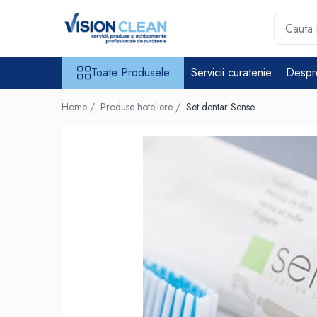
Toate Produsele
Toate Produsele
Servicii curatenie
Despr
Aspiratoare si masini curatenie
Accesorii masini si aspiratoare
Home /
Produse hoteliere /
Set dentar Sense
profesionale
Aspiratoare industriale
Aspiratoare injectie - extractie
Aspiratoare profesionale de
lichide si praf
Echipament de curatat cu presiune
Masini de curatat si aspirat
pardoseli
Maturatori
Monodiscuri profesionale
Detergenti profesionali