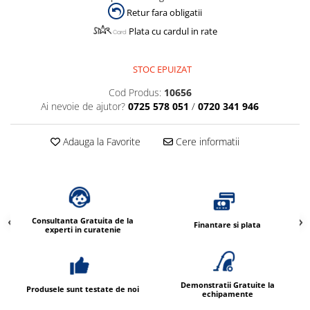
Dispensere / Dozatoare
Retur fara obligatii
Dozatoare dezinfectanti
Plata cu cardul in rate
Dispensere acoperitoare colac wc
Dispensere hartie igienica
STOC EPUIZAT
Dispensere odorizante
Cod Produs:
10656
Ai nevoie de ajutor?
0725 578 051
/
0720 341 946
Dispensere prosoape pliate (Z)
Dispensere pungi igiena feminina
Adauga la Favorite
Cere informatii
Dispensere rola hartie industriala
Dispensere rola prosop hartie
Dispensere servetele masa,
servetele faciale
Consultanta Gratuita de la
Finantare si plata
experti in curatenie
Dozatoare sapun lichid
Uscatoare de maini si par
Uscatoare de maini
Demonstratii Gratuite la
Produsele sunt testate de noi
Uscatoare de par
echipamente