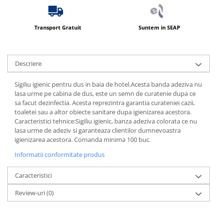
Produse ingrijire personala
Crema de corp
Transport Gratuit
Suntem in SEAP
Sampon si gel de dus
Sapun lichid
Sapun solid
Descriere
Sapun spuma
Sigiliu igienic pentru dus in baia de hotel.Acesta banda adeziva nu
Consumabile hartie
lasa urme pe cabina de dus, este un semn de curatenie dupa ce
sa facut dezinfectia. Acesta reprezintra garantia curateniei cazii,
Acoperitori toaleta
toaletei sau a altor obiecte sanitare dupa igienizarea acestora.
Cearceaf hartie & cearceaf hartie
Caracteristici tehnice:Sigiliu igienic, banza adeziva colorata ce nu
lasa urme de adeziv si garanteaza clientilor dumnevoastra
Hartie igienica
igienizarea acestora. Comanda minima 100 buc.
Prosoape hartie pliate
Informatii conformitate produs
Pungi igienice
Caracteristici
Role hartie industriala
Review-uri
(0)
Role prosop hartie
Servetele masa & faciale