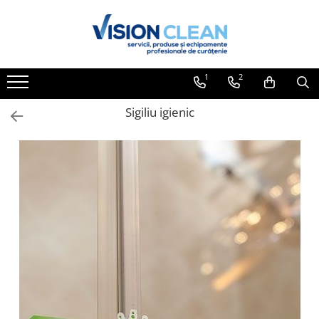
Toate Produsele
Aspiratoare si masini curatenie
1
2
Accesorii masini si aspiratoare
profesionale
Sigiliu igienic
Aspiratoare industriale
Aspiratoare injectie - extractie
Aspiratoare profesionale de lichide
si praf
Echipament de curatat cu presiune
Masini de curatat si aspirat
pardoseli
Maturatori
Monodiscuri profesionale
Detergenti profesionali