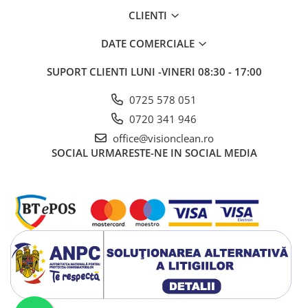
Sisteme, ustensile spalat
CLIENTI
geamurile
Produse hoteliere
DATE COMERCIALE
Accesorii hoteliere
SUPORT CLIENTI
LUNI -VINERI 08:30 - 17:00
Carucioare camerista hotel
0725 578 051
Cosmetice hoteliere
0720 341 946
Gama de cosmetice hoteliere Black
Tie
office@visionclean.ro
SOCIAL
URMARESTE-NE IN SOCIAL MEDIA
Gama de cosmetice hoteliere
Botanika
Gama de cosmetice hoteliere Dove
Gama de cosmetice hoteliere
Holiday Care
Gama de cosmetice hoteliere I Am
You
Gama de cosmetice hoteliere Lux
Gama de cosmetice hoteliere
Omnia