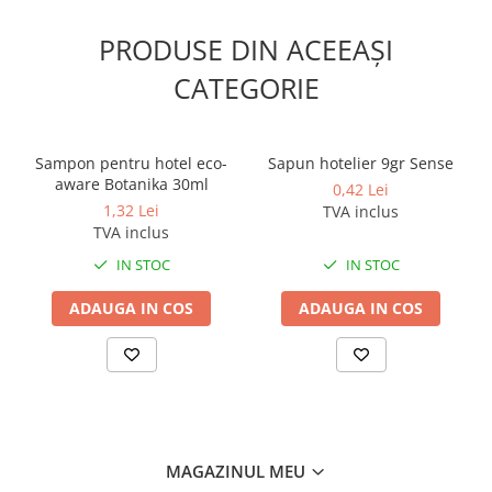
Odorizante profesionale
PRODUSE DIN ACEEAȘI
Aparate odorizante profesionale
Odorizant toalera, wc
CATEGORIE
Odorizante camera
Rezerva aparate odorizante
Sampon pentru hotel eco-
Sapun hotelier 9gr Sense
Site odorizante pisoar
aware Botanika 30ml
0,42 Lei
1,32 Lei
TVA inclus
Produse de curatenie
TVA inclus
Articole menaj
IN STOC
IN STOC
Carucioare
ADAUGA IN COS
ADAUGA IN COS
Carucioare bucatarie
Carucioare curatenie
Lavete profesionale
Mopuri Profesionale
Racleta, perii pardoseala
Saci menajeri
MAGAZINUL MEU