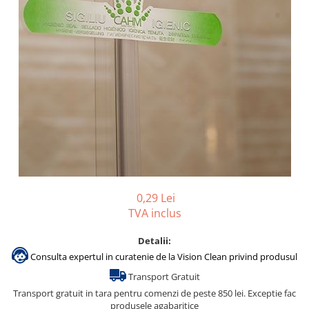
Accesorii detergenti, pompe,
pulverizatoare
Detergenti bucatarie
Detergenti comerciali
Detergenti covoare, mochete,
tapiterii
Detergenti geamuri
Detergenti pardoseala
Detergenti rufe si tesaturi
Detergenti toaleta, grup sanitar
0,29 Lei
Room Care
TVA inclus
Dezinfectanti profesionali
Detalii:
Dezinfectanti maini
Consulta expertul in curatenie de la Vision Clean privind produsul
Dezinfectanti medicali profesionali
Transport Gratuit
Transport gratuit in tara pentru comenzi de peste 850 lei. Exceptie fac
Dezinfectanti suprafete
produsele agabaritice