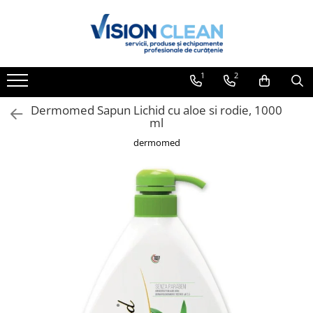
Toate Produsele
Aspiratoare si masini curatenie
1
2
Accesorii masini si aspiratoare
profesionale
Dermomed Sapun Lichid cu aloe si rodie, 1000
ml
Aspiratoare industriale
dermomed
Aspiratoare injectie - extractie
Aspiratoare profesionale de lichide
si praf
Echipament de curatat cu presiune
Masini de curatat si aspirat
pardoseli
Maturatori
Monodiscuri profesionale
Detergenti profesionali