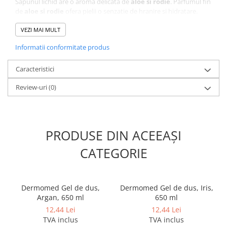
Sapunul lichid are o aroma delicata de
aloe si rodie
. Parfumul fin
Odorizante profesionale
de
aloe si rodie
ofera pielii o senzatie de hranire si hidratare.
Aparate odorizante profesionale
Sapunul lichid ofera ingrijire si protectie impotriva germenilor,
microbilor si infectiilor, ajutand la mentinerea mainilor sanatoase.
VEZI MAI MULT
Odorizant toalera, wc
Recipientul economic de 1 litru cu pompita pentru dozare, il face
Informatii conformitate produs
usor de utilizat, atat de catre copii cat si de catre adulti. Sapunul
Odorizante camera
lichid este testat dermatologic si adecvat pentru utilizarea zilnica,
Rezerva aparate odorizante
conform testarilor efectuate pe formula standard.
Caracteristici
Site odorizante pisoar
Review-uri
(0)
Produse de curatenie
Articole menaj
Carucioare
PRODUSE DIN ACEEAȘI
Carucioare bucatarie
CATEGORIE
Carucioare curatenie
Lavete profesionale
Mopuri Profesionale
Dermomed Gel de dus,
Dermomed Gel de dus, Iris,
Argan, 650 ml
650 ml
Racleta, perii pardoseala
12,44 Lei
12,44 Lei
Saci menajeri
TVA inclus
TVA inclus