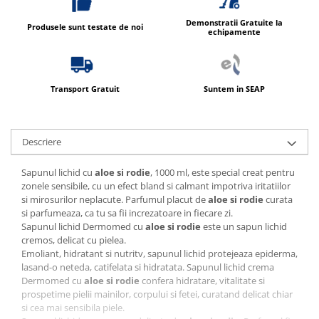
Produse ingrijire personala
Crema de corp
Demonstratii Gratuite la
Produsele sunt testate de noi
echipamente
Sampon si gel de dus
Sapun lichid
Sapun solid
Transport Gratuit
Suntem in SEAP
Sapun spuma
Consumabile hartie
Descriere
Acoperitori toaleta
Sapunul lichid cu
aloe si rodie
, 1000 ml, este special creat pentru
Cearceaf hartie & cearceaf hartie
zonele sensibile, cu un efect bland si calmant impotriva iritatiilor
Hartie igienica
si mirosurilor neplacute. Parfumul placut de
aloe si rodie
curata
si parfumeaza, ca tu sa fii increzatoare in fiecare zi.
Prosoape hartie pliate
Sapunul lichid Dermomed cu
aloe si rodie
este un sapun lichid
Pungi igienice
cremos, delicat cu pielea.
Emoliant, hidratant si nutritv, sapunul lichid protejeaza epiderma,
Role hartie industriala
lasand-o neteda, catifelata si hidratata. Sapunul lichid crema
Dermomed cu
aloe si rodie
confera hidratare, vitalitate si
Role prosop hartie
prospetime pielii mainilor, corpului si fetei, curatand delicat chiar
Servetele masa & faciale
si cea mai sensibila piele.