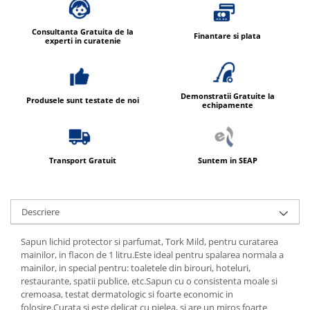
Consultanta Gratuita de la
Finantare si plata
experti in curatenie
Demonstratii Gratuite la
Produsele sunt testate de noi
echipamente
Transport Gratuit
Suntem in SEAP
Descriere
Sapun lichid protector si parfumat, Tork Mild, pentru curatarea
mainilor, in flacon de 1 litru.Este ideal pentru spalarea normala a
mainilor, in special pentru: toaletele din birouri, hoteluri,
restaurante, spatii publice, etc.Sapun cu o consistenta moale si
cremoasa, testat dermatologic si foarte economic in
folosire.Curata si este delicat cu pielea, si are un miros foarte