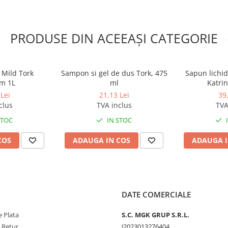
PRODUSE DIN ACEEAȘI CATEGORIE
 Mild Tork
Sampon si gel de dus Tork, 475
Sapun lichi
m 1L
ml
Katrin
Lei
21,13 Lei
39
clus
TVA inclus
TVA
STOC
IN STOC
COS
ADAUGA IN COS
ADAUGA I
DATE COMERCIALE
 Plata
S.C. MGK GRUP S.R.L.
e Retur
J2023013276404