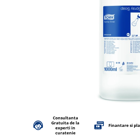
Accesorii detergenti, pompe,
pulverizatoare
Detergenti bucatarie
Detergenti comerciali
Detergenti covoare, mochete,
tapiterii
Detergenti geamuri
Detergenti pardoseala
Detergenti rufe si tesaturi
Detergenti toaleta, grup sanitar
Room Care
Dezinfectanti profesionali
Dezinfectanti maini
Consultanta
Gratuita de la
Dezinfectanti medicali profesionali
Finantare si pl
experti in
curatenie
Dezinfectanti suprafete