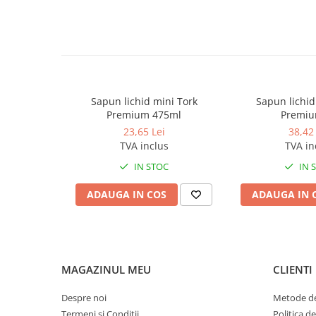
Produse ingrijire personala
Crema de corp
Sampon si gel de dus
Sapun lichid
Sapun solid
Sapun lichid mini Tork
Sapun lichid
Sapun spuma
Premium 475ml
Premiu
Consumabile hartie
23,65 Lei
38,42 
TVA inclus
TVA in
Acoperitori toaleta
IN STOC
IN 
Cearceaf hartie & cearceaf hartie
Hartie igienica
ADAUGA IN COS
ADAUGA IN 
Prosoape hartie pliate
Pungi igienice
Role hartie industriala
MAGAZINUL MEU
CLIENTI
Role prosop hartie
Despre noi
Metode de
Servetele masa & faciale
Termeni si Conditii
Politica d