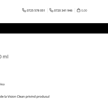
0725 578 051
0720 341 946
0,00
0 ml
elea
de la Vision Clean privind produsul