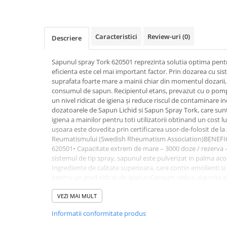
Dispensere / Dozatoare
Dozatoare dezinfectanti
Dispensere acoperitoare colac wc
Caracteristici
Review-uri
(0)
Descriere
Dispensere hartie igienica
Sapunul spray Tork 620501 reprezinta solutia optima pentr
Dispensere odorizante
eficienta este cel mai important factor. Prin dozarea cu s
Dispensere prosoape pliate (Z)
suprafata foarte mare a mainii chiar din momentul dozarii,
consumul de sapun. Recipientul etans, prevazut cu o pompi
Dispensere pungi igiena feminina
un nivel ridicat de igiena și reduce riscul de contaminare 
dozatoarele de Sapun Lichid si Sapun Spray Tork, care sunt
Dispensere rola hartie industriala
igiena a mainilor pentru toti utilizatorii obtinand un cost 
Dispensere rola prosop hartie
ușoara este dovedita prin certificarea usor-de-folosit de la
Reumatismului (Swedish Rheumatism Association)BENEF
Dispensere servetele masa,
620501• Capacitate extrem de mare – 3000 doze / rezerva –
servetele faciale
sistemul de tip spray, sapunul este pulverizat in palma ac
Ingrediente de calitate superioara, care contin emolienti si
Dozatoare sapun lichid
pentru un grad ridicat de igiena• Consum redus, datorita s
Uscatoare de maini si par
portie, fara pierderi• Flaconul se pliaza pe masura ce conti
volumul deseurilor• Certificat prin eticheta ecologica UE, 
VEZI MAI MULT
Uscatoare de maini
ecologica.Capacitate: 1000 mlDimensiuni 9.3 x 9.1 x 24.6 c
Informatii conformitate produs
Uscatoare de par