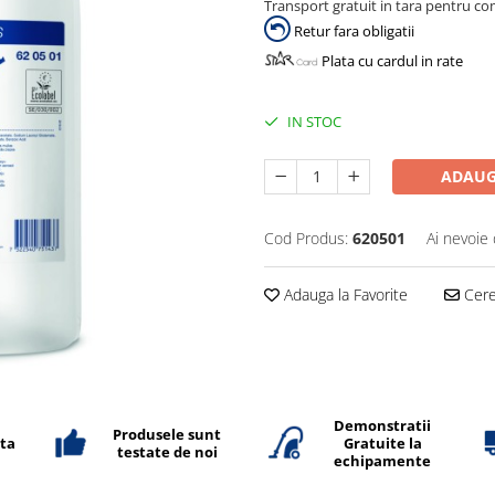
Transport gratuit in tara pentru co
Retur fara obligatii
Plata cu cardul in rate
IN STOC
ADAUG
Cod Produs:
620501
Ai nevoie 
Adauga la Favorite
Cere 
Demonstratii
Produsele sunt
ata
Gratuite la
testate de noi
echipamente