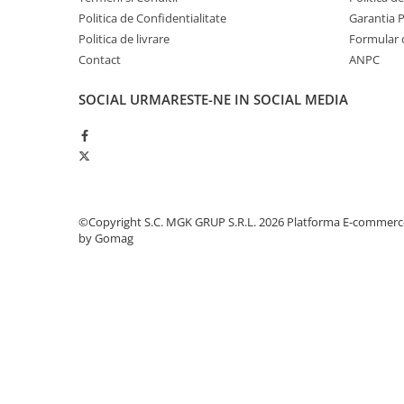
Odorizante profesionale
Politica de Confidentialitate
Garantia 
Aparate odorizante profesionale
Politica de livrare
Formular 
Contact
ANPC
Odorizant toalera, wc
Odorizante camera
SOCIAL
URMARESTE-NE IN SOCIAL MEDIA
Rezerva aparate odorizante
Site odorizante pisoar
Produse de curatenie
Articole menaj
©Copyright S.C. MGK GRUP S.R.L. 2026
Platforma E-commerc
Carucioare
by Gomag
Carucioare bucatarie
Carucioare curatenie
Lavete profesionale
Mopuri Profesionale
Racleta, perii pardoseala
Saci menajeri