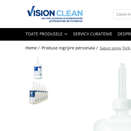
Toate Produsele
Aspiratoare si masini curatenie
TOATE PRODUSELE
SERVICII CURATENIE
DESPR
Accesorii masini si aspiratoare
profesionale
Home /
Produse ingrijire personala /
Sapun spray Tork,
Aspiratoare industriale
Aspiratoare injectie - extractie
Aspiratoare profesionale de lichide
si praf
Echipament de curatat cu presiune
Masini de curatat si aspirat
pardoseli
Maturatori
Monodiscuri profesionale
Detergenti profesionali