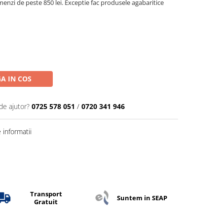
menzi de peste 850 lei. Exceptie fac produsele agabaritice
A IN COS
de ajutor?
0725 578 051
/
0720 341 946
informatii
Transport
Suntem in SEAP
Gratuit