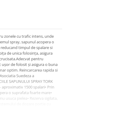
u zonele cu trafic intens, unde
istemul spray, sapunul acopera o
 reducand timpul de spalare si
ța de unica folosința, asigura
incrucisata.Adecvat pentru
 ușor de folosit și asigura o buna
lunar optim. Reincarcarea rapida si
 Asociatia Suedeza a
ICIILE SAPUNULUI SPRAY TORK
 aproximativ 1500 spalari• Prin
opera o suprafata foarte mare•
 nu usuca pielea• Rezerva sigilata,
istemului de dozare portie cu
nutul este folosit, reducand
ce atesta inalta performanta
m