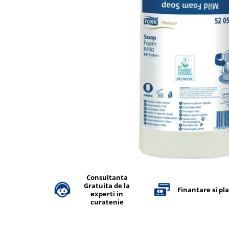
Accesorii detergenti, pompe,
pulverizatoare
Detergenti bucatarie
Detergenti comerciali
Detergenti covoare, mochete,
tapiterii
Detergenti geamuri
Detergenti pardoseala
Detergenti rufe si tesaturi
Detergenti toaleta, grup sanitar
Room Care
Dezinfectanti profesionali
Consultanta
Gratuita de la
Dezinfectanti maini
Finantare si pl
experti in
Dezinfectanti medicali profesionali
curatenie
Dezinfectanti suprafete