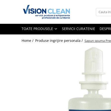
Toate Produsele
Aspiratoare si masini curatenie
TOATE PRODUSELE
SERVICII CURATENIE
DESPR
Accesorii masini si aspiratoare
profesionale
Home /
Produse ingrijire personala /
Sapun spuma Pre
Aspiratoare industriale
Aspiratoare injectie - extractie
Aspiratoare profesionale de lichide
si praf
Echipament de curatat cu presiune
Masini de curatat si aspirat
pardoseli
Maturatori
Monodiscuri profesionale
Detergenti profesionali