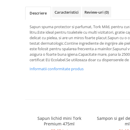
Dispensere / Dozatoare
Dozatoare dezinfectanti
Caracteristici
Review-uri
(0)
Descriere
Dispensere acoperitoare colac wc
Sapun spuma protector si parfumat, Tork Mild, pentru curat
Dispensere hartie igienica
litru.Este ideal pentru toaletele cu multi vizitatori, gratie c
Dispensere odorizante
delicat cu pielea, si are un miros foarte placut.Sapun cu o
testat dermatologic.Contine ingrediente de ingrijire ale piel
Dispensere prosoape pliate (Z)
este folosit pentru spalarea frecventa a mainilor.Sapunul vi
asigura o foarte buna igiena.Capacitate mare, pana la 2500 
Dispensere pungi igiena feminina
certificat EU Ecolabel.Se utilizeaza doar cu dispenserele d
Dispensere rola hartie industriala
Informatii conformitate produs
Dispensere rola prosop hartie
Dispensere servetele masa,
servetele faciale
Dozatoare sapun lichid
Uscatoare de maini si par
Uscatoare de maini
Sapun lichid mini Tork
Sampon si gel de
Uscatoare de par
Premium 475ml
ml