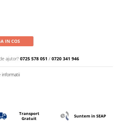
A IN COS
de ajutor?
0725 578 051
/
0720 341 946
informatii
Transport
Suntem in SEAP
Gratuit