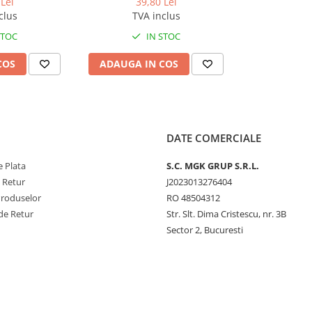
Lei
39,80 Lei
clus
TVA inclus
STOC
IN STOC
COS
ADAUGA IN COS
DATE COMERCIALE
 Plata
S.C. MGK GRUP S.R.L.
e Retur
J2023013276404
Produselor
RO 48504312
de Retur
Str. Slt. Dima Cristescu, nr. 3B
Sector 2, Bucuresti