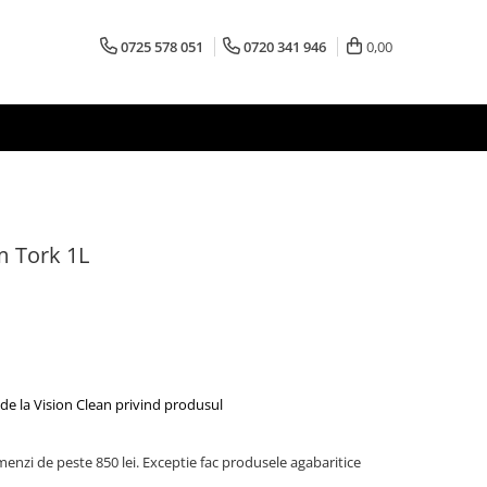
0725 578 051
0720 341 946
0,00
 Tork 1L
de la Vision Clean privind produsul
menzi de peste 850 lei. Exceptie fac produsele agabaritice