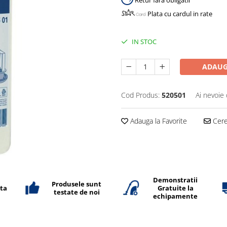
Retur fara obligatii
Plata cu cardul in rate
IN STOC
ADAUG
Cod Produs:
520501
Ai nevoie 
Adauga la Favorite
Cere 
Demonstratii
Produsele sunt
ata
Gratuite la
testate de noi
echipamente