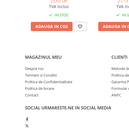
23,65 Lei
21,13 
Produse ingrijire personala
TVA inclus
TVA in
Crema de corp
IN STOC
IN 
Sampon si gel de dus
ADAUGA IN COS
ADAUGA IN 
Sapun lichid
Sapun solid
Sapun spuma
Consumabile hartie
MAGAZINUL MEU
CLIENTI
Acoperitori toaleta
Despre noi
Metode de
Cearceaf hartie & cearceaf hartie
Termeni si Conditii
Politica d
Hartie igienica
Politica de Confidentialitate
Garantia 
Prosoape hartie pliate
Politica de livrare
Formular 
Contact
ANPC
Pungi igienice
Role hartie industriala
SOCIAL
URMARESTE-NE IN SOCIAL MEDIA
Role prosop hartie
Servetele masa & faciale