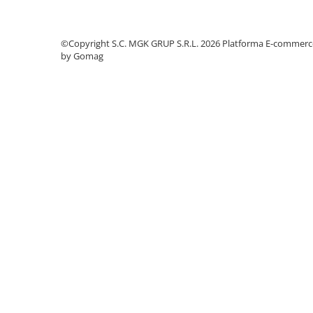
Odorizante profesionale
Aparate odorizante profesionale
©Copyright S.C. MGK GRUP S.R.L. 2026
Platforma E-commerc
Odorizant toalera, wc
by Gomag
Odorizante camera
Rezerva aparate odorizante
Site odorizante pisoar
Produse de curatenie
Articole menaj
Carucioare
Carucioare bucatarie
Carucioare curatenie
Lavete profesionale
Mopuri Profesionale
Racleta, perii pardoseala
Saci menajeri