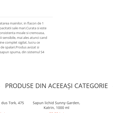
area mainilor, in flacon de 1
apacitatii sale mari.Curata si este
 consistenta moale si cremoasa,
ii sensibile, mai ales atunci cand
ne complet sigilat, lucru ce
de spalari.Produs avizat si
e sapun spuma, din sistemul S4
PRODUSE DIN ACEEAȘI CATEGORIE
 dus Tork, 475
Sapun lichid Sunny Garden,
Katrin, 1000 ml