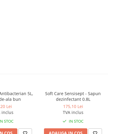
Antibacterian 5L,
Soft Care Sensisept - Sapun
Lape Sap
de-ala bun
dezinfectant 0.8L
aroma de
la
,20 Lei
175,10 Lei
 inclus
TVA inclus
IN STOC
IN STOC
N COS
ADAUGA IN COS
ADAUG