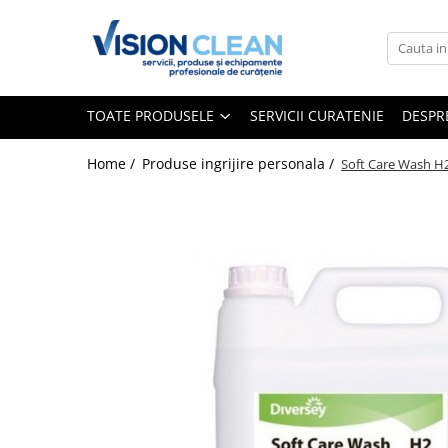
Toate Produsele
Aspiratoare si masini curatenie
TOATE PRODUSELE
SERVICII CURATENIE
DESPR
Accesorii masini si aspiratoare
profesionale
Home /
Produse ingrijire personala /
Soft Care Wash H2
Aspiratoare industriale
Aspiratoare injectie - extractie
Aspiratoare profesionale de lichide
si praf
Echipament de curatat cu presiune
Masini de curatat si aspirat
pardoseli
Maturatori
Monodiscuri profesionale
Detergenti profesionali