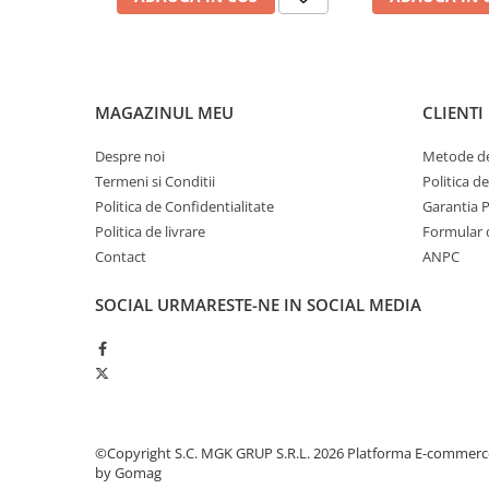
Produse ingrijire personala
Crema de corp
Sampon si gel de dus
Sapun lichid
MAGAZINUL MEU
CLIENTI
Sapun solid
Despre noi
Metode de
Sapun spuma
Termeni si Conditii
Politica d
Consumabile hartie
Politica de Confidentialitate
Garantia 
Acoperitori toaleta
Politica de livrare
Formular 
Contact
ANPC
Cearceaf hartie & cearceaf hartie
Hartie igienica
SOCIAL
URMARESTE-NE IN SOCIAL MEDIA
Prosoape hartie pliate
Pungi igienice
Role hartie industriala
Role prosop hartie
©Copyright S.C. MGK GRUP S.R.L. 2026
Platforma E-commerc
Servetele masa & faciale
by Gomag