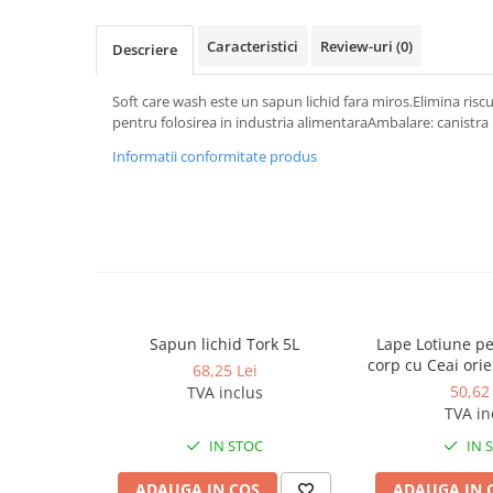
Dispensere / Dozatoare
Dozatoare dezinfectanti
Caracteristici
Review-uri
(0)
Descriere
Dispensere acoperitoare colac wc
Soft care wash este un sapun lichid fara miros.Elimina risc
Dispensere hartie igienica
pentru folosirea in industria alimentaraAmbalare: canistra 5 
Dispensere odorizante
Informatii conformitate produs
Dispensere prosoape pliate (Z)
Dispensere pungi igiena feminina
Dispensere rola hartie industriala
Dispensere rola prosop hartie
Dispensere servetele masa,
servetele faciale
Sapun lichid Tork 5L
Lape Lotiune pe
corp cu Ceai ori
Dozatoare sapun lichid
68,25 Lei
300
50,62 
TVA inclus
Uscatoare de maini si par
TVA in
Uscatoare de maini
IN STOC
IN 
Uscatoare de par
ADAUGA IN COS
ADAUGA IN 