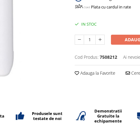
Plata cu cardul in rate
IN STOC
ADAUG
Cod Produs:
7508212
Ai nevoi
Adauga la Favorite
Cere 
Demonstratii
Produsele sunt
ata
Gratuite la
testate de noi
echipamente