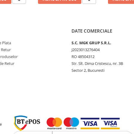
DATE COMERCIALE
 Plata
S.C. MGK GRUP S.R.L.
e Retur
J2023013276404
Produselor
RO 48504312
de Retur
Str. Slt. Dima Cristescu, nr. 3B
Sector 2, Bucuresti
e