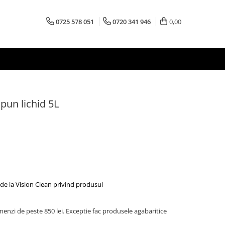
0725 578 051
0720 341 946
0,00
pun lichid 5L
de la Vision Clean privind produsul
menzi de peste 850 lei. Exceptie fac produsele agabaritice