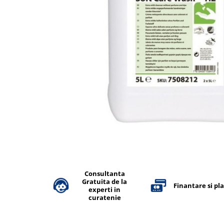
Accesorii detergenti, pompe,
pulverizatoare
Detergenti bucatarie
Detergenti comerciali
Detergenti covoare, mochete,
tapiterii
Detergenti geamuri
Detergenti pardoseala
Detergenti rufe si tesaturi
Detergenti toaleta, grup sanitar
Room Care
Dezinfectanti profesionali
Consultanta
Gratuita de la
Dezinfectanti maini
Finantare si pl
experti in
Dezinfectanti medicali profesionali
curatenie
Dezinfectanti suprafete