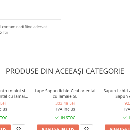
ul contaminarii fiind adecvat
litri
PRODUSE DIN ACEEAȘI CATEGORIE
ntru maini si
Lape Sapun lichid Ceai oriental
Sapun lichid 
ental cu lamaie
cu lamaie 5L
Sapun 
ml
Lei
303,48 Lei
92
clus
TVA inclus
TVA
STOC
IN STOC
COS
ADAUGA IN COS
ADAUGA I