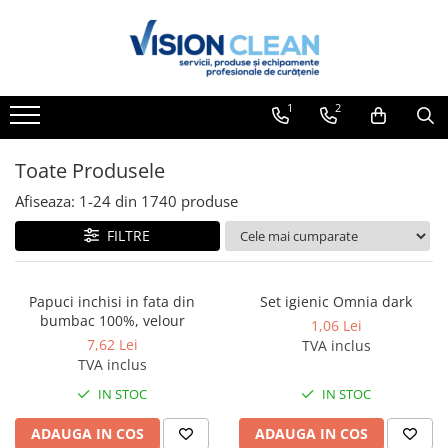
Toate Produsele
Aspiratoare si masini curatenie
1
2
Accesorii masini si aspiratoare
profesionale
Toate Produsele
Aspiratoare industriale
Afiseaza:
1-
24
din
1740
produse
Aspiratoare injectie - extractie
FILTRE
Aspiratoare profesionale de lichide
si praf
Echipament de curatat cu presiune
Papuci inchisi in fata din
Set igienic Omnia dark
bumbac 100%, velour
1,06 Lei
Masini de curatat si aspirat
7,62 Lei
TVA inclus
pardoseli
TVA inclus
Maturatori
IN STOC
IN STOC
Monodiscuri profesionale
ADAUGA IN COS
ADAUGA IN COS
Detergenti profesionali