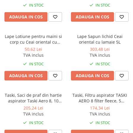
Odorizante profesionale
IN STOC
IN STOC
Aparate odorizante profesionale
ADAUGA IN COS
ADAUGA IN COS
Odorizant toalera, wc
Odorizante camera
Lape Lotiune pentru maini si
Lape Sapun lichid Ceai
Rezerva aparate odorizante
corp cu Ceai oriental cu
oriental cu lamaie 5L
lamaie 300ml
Site odorizante pisoar
50,62 Lei
303,48 Lei
TVA inclus
TVA inclus
Produse de curatenie
IN STOC
IN STOC
Articole menaj
Carucioare
ADAUGA IN COS
ADAUGA IN COS
Carucioare bucatarie
Carucioare curatenie
Taski, Saci de praf din hartie
Taski, Filtru aspirator TASKI
Lavete profesionale
aspirator Taski Aero 8, 10
AERO 8 filter fleece, 5
bucati/set
bucati/set
205,24 Lei
174,34 Lei
Mopuri Profesionale
TVA inclus
TVA inclus
Racleta, perii pardoseala
IN STOC
IN STOC
Saci menajeri