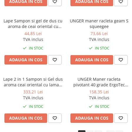
ADAUGA IN COS
ADAUGA IN COS
Sisteme, ustensile spalat
geamurile
Produse hoteliere
Lape Sampon si gel de dus cu
UNGER maner racleta geam S
Accesorii hoteliere
aroma de ceai oriental cu
squeegee
lamaie 300ml
44,85 Lei
73,66 Lei
Carucioare camerista hotel
TVA inclus
TVA inclus
Cosmetice hoteliere
IN STOC
IN STOC
Gama de cosmetice hoteliere Black
Tie
ADAUGA IN COS
ADAUGA IN COS
Gama de cosmetice hoteliere
Botanika
Lape 2 in 1 Sampon si Gel dus
UNGER Maner racleta
Gama de cosmetice hoteliere Dove
aroma ceai oriental cu lamaie
pivotant 40 grade ErgoTec
Gama de cosmetice hoteliere
5L
Ninja
333,21 Lei
158,35 Lei
Holiday Care
TVA inclus
TVA inclus
Gama de cosmetice hoteliere I Am
IN STOC
IN STOC
You
Gama de cosmetice hoteliere Lux
ADAUGA IN COS
ADAUGA IN COS
Gama de cosmetice hoteliere
Omnia