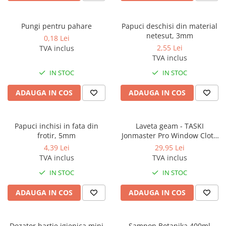
Accesorii detergenti, pompe,
pulverizatoare
Pungi pentru pahare
Papuci deschisi din material
Detergenti bucatarie
netesut, 3mm
0,18 Lei
2,55 Lei
TVA inclus
Detergenti comerciali
TVA inclus
Detergenti covoare, mochete,
IN STOC
IN STOC
tapiterii
Detergenti geamuri
ADAUGA IN COS
ADAUGA IN COS
Detergenti pardoseala
Detergenti rufe si tesaturi
Papuci inchisi in fata din
Laveta geam - TASKI
frotir, 5mm
Jonmaster Pro Window Cloth
Detergenti toaleta, grup sanitar
40x50cm
4,39 Lei
29,95 Lei
Room Care
TVA inclus
TVA inclus
Dezinfectanti profesionali
IN STOC
IN STOC
Dezinfectanti maini
ADAUGA IN COS
ADAUGA IN COS
Dezinfectanti medicali profesionali
Dezinfectanti suprafete
Dozator hartie igienica mini
Sampon Botanika 400ml