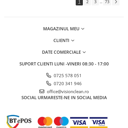
1
2
3
73
...
Gama de cosmetice hoteliere
Salvatore Ferragamo
Gama de cosmetice hoteliere Sense
Papuci hotel
MAGAZINUL MEU
Textile hoteliere
CLIENTI
Papuci hotelieri
Prosoape hotel
DATE COMERCIALE
Echipamente Persoane Dizabilitati
SUPORT CLIENTI
LUNI -VINERI 08:30 - 17:00
Cosuri de gunoi
Cosuri gunoi interior
0725 578 051
Casa, Gradina & Bricolaj
0720 341 946
Intretinere panouri solare
office@visionclean.ro
Detergenti panouri solare
SOCIAL
URMARESTE-NE IN SOCIAL MEDIA
Echipamente panouri solare
Pachete Promo
Presuri industriale