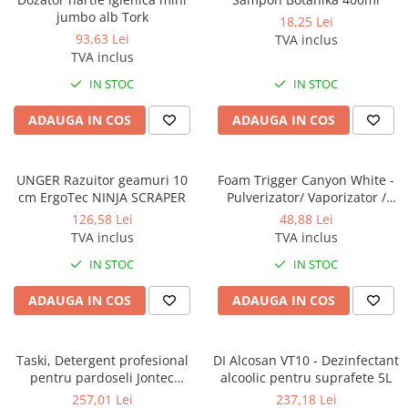
Dispensere / Dozatoare
jumbo alb Tork
18,25 Lei
Dozatoare dezinfectanti
93,63 Lei
TVA inclus
TVA inclus
Dispensere acoperitoare colac wc
IN STOC
IN STOC
Dispensere hartie igienica
Dispensere odorizante
ADAUGA IN COS
ADAUGA IN COS
Dispensere prosoape pliate (Z)
Dispensere pungi igiena feminina
UNGER Razuitor geamuri 10
Foam Trigger Canyon White -
cm ErgoTec NINJA SCRAPER
Pulverizator/ Vaporizator /
Dispensere rola hartie industriala
Declansator spuma, 5L
126,58 Lei
48,88 Lei
Dispensere rola prosop hartie
TVA inclus
TVA inclus
Dispensere servetele masa,
IN STOC
IN STOC
servetele faciale
ADAUGA IN COS
ADAUGA IN COS
Dozatoare sapun lichid
Uscatoare de maini si par
Uscatoare de maini
Taski, Detergent profesional
DI Alcosan VT10 - Dezinfectant
pentru pardoseli Jontec
alcoolic pentru suprafete 5L
Uscatoare de par
Forward, 5L
257,01 Lei
237,18 Lei