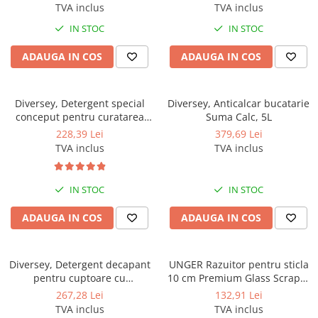
Produse ingrijire personala
TVA inclus
TVA inclus
Crema de corp
IN STOC
IN STOC
Sampon si gel de dus
ADAUGA IN COS
ADAUGA IN COS
Sapun lichid
Sapun solid
Diversey, Detergent special
Diversey, Anticalcar bucatarie
Sapun spuma
conceput pentru curatarea
Suma Calc, 5L
covoarelor, mochetelor si
Consumabile hartie
228,39 Lei
379,69 Lei
tapiteriilor prin metoda
TVA inclus
TVA inclus
Acoperitori toaleta
injectie-extractie TASKI Tapi
Extract, 5L
Cearceaf hartie & cearceaf hartie
IN STOC
IN STOC
Hartie igienica
Prosoape hartie pliate
ADAUGA IN COS
ADAUGA IN COS
Pungi igienice
Role hartie industriala
Diversey, Detergent decapant
UNGER Razuitor pentru sticla
pentru cuptoare cu
10 cm Premium Glass Scraper
Role prosop hartie
autocuratare Suma Auto Oven
Blades Stainless Steel
267,28 Lei
132,91 Lei
Servetele masa & faciale
Clean D9.10, 5L
TVA inclus
TVA inclus