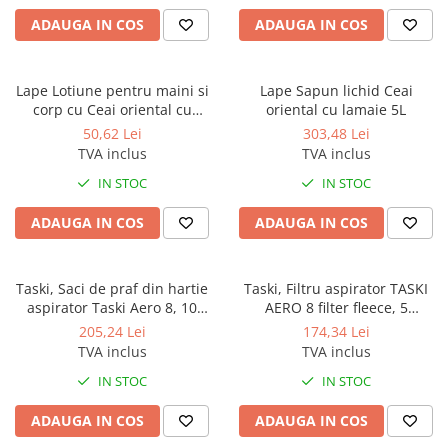
ADAUGA IN COS
ADAUGA IN COS
Lape Lotiune pentru maini si
Lape Sapun lichid Ceai
corp cu Ceai oriental cu
oriental cu lamaie 5L
lamaie 300ml
50,62 Lei
303,48 Lei
TVA inclus
TVA inclus
IN STOC
IN STOC
ADAUGA IN COS
ADAUGA IN COS
Taski, Saci de praf din hartie
Taski, Filtru aspirator TASKI
aspirator Taski Aero 8, 10
AERO 8 filter fleece, 5
bucati/set
bucati/set
205,24 Lei
174,34 Lei
TVA inclus
TVA inclus
IN STOC
IN STOC
ADAUGA IN COS
ADAUGA IN COS