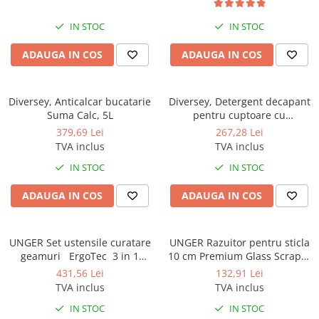
Extract, 5L
IN STOC
IN STOC
ADAUGA IN COS
ADAUGA IN COS
Diversey, Anticalcar bucatarie
Diversey, Detergent decapant
Suma Calc, 5L
pentru cuptoare cu
autocuratare Suma Auto Oven
379,69 Lei
267,28 Lei
Clean D9.10, 5L
TVA inclus
TVA inclus
IN STOC
IN STOC
ADAUGA IN COS
ADAUGA IN COS
UNGER Set ustensile curatare
UNGER Razuitor pentru sticla
geamuri ErgoTec 3 in 1
10 cm Premium Glass Scraper
Advanced Kit
Blades Stainless Steel
431,56 Lei
132,91 Lei
TVA inclus
TVA inclus
IN STOC
IN STOC