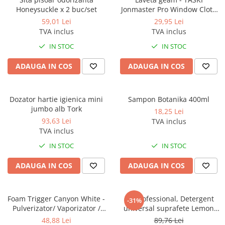
Honeysuckle x 2 buc/set
Jonmaster Pro Window Cloth
40x50cm
59,01 Lei
29,95 Lei
TVA inclus
TVA inclus
IN STOC
IN STOC
ADAUGA IN COS
ADAUGA IN COS
Dozator hartie igienica mini
Sampon Botanika 400ml
jumbo alb Tork
18,25 Lei
93,63 Lei
TVA inclus
TVA inclus
IN STOC
IN STOC
ADAUGA IN COS
ADAUGA IN COS
Foam Trigger Canyon White -
Cif Professional, Detergent
-31%
Pulverizator/ Vaporizator /
universal suprafete Lemon
Declansator spuma, 5L
Fresh, 5L
48,88 Lei
89,76 Lei