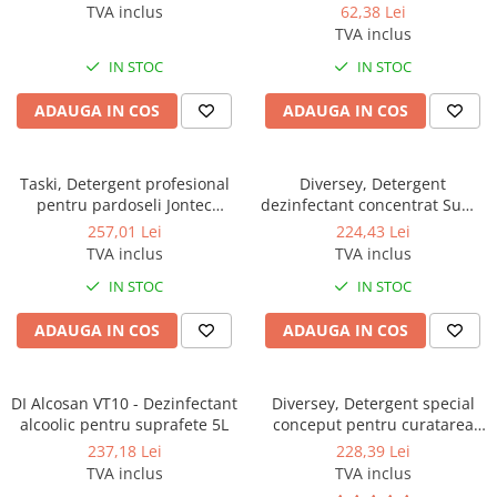
TVA inclus
62,38 Lei
TVA inclus
IN STOC
IN STOC
ADAUGA IN COS
ADAUGA IN COS
Taski, Detergent profesional
Diversey, Detergent
pentru pardoseli Jontec
dezinfectant concentrat Suma
Forward, 5L
Bac D10, 5L
257,01 Lei
224,43 Lei
TVA inclus
TVA inclus
IN STOC
IN STOC
ADAUGA IN COS
ADAUGA IN COS
DI Alcosan VT10 - Dezinfectant
Diversey, Detergent special
alcoolic pentru suprafete 5L
conceput pentru curatarea
covoarelor, mochetelor si
237,18 Lei
228,39 Lei
tapiteriilor prin metoda
TVA inclus
TVA inclus
injectie-extractie TASKI Tapi