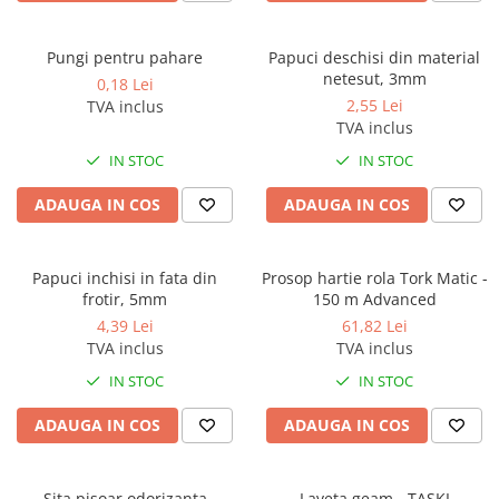
Gama de cosmetice hoteliere
Salvatore Ferragamo
Pungi pentru pahare
Papuci deschisi din material
Gama de cosmetice hoteliere Sense
netesut, 3mm
0,18 Lei
2,55 Lei
TVA inclus
Papuci hotel
TVA inclus
IN STOC
IN STOC
ADAUGA IN COS
ADAUGA IN COS
Papuci inchisi in fata din
Prosop hartie rola Tork Matic -
frotir, 5mm
150 m Advanced
4,39 Lei
61,82 Lei
TVA inclus
TVA inclus
IN STOC
IN STOC
ADAUGA IN COS
ADAUGA IN COS
Sita pisoar odorizanta
Laveta geam - TASKI