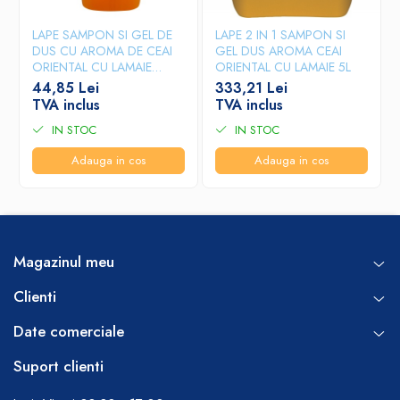
LAPE SAMPON SI GEL DE
LAPE 2 IN 1 SAMPON SI
DUS CU AROMA DE CEAI
GEL DUS AROMA CEAI
ORIENTAL CU LAMAIE
ORIENTAL CU LAMAIE 5L
300ML
44,85 Lei
333,21 Lei
TVA inclus
TVA inclus
IN STOC
IN STOC
Adauga in cos
Adauga in cos
Magazinul meu
Clienti
Date comerciale
Suport clienti