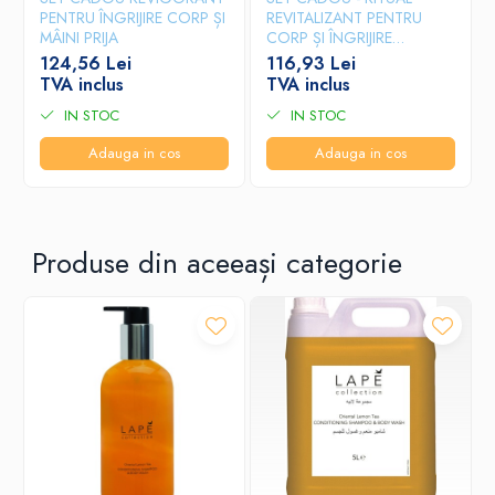
PENTRU ÎNGRIJIRE CORP ȘI
REVITALIZANT PENTRU
MÂINI PRIJA
CORP ȘI ÎNGRIJIRE
FORTIFIANTĂ A PĂRULUI
124,56 Lei
116,93 Lei
PRIJA
TVA inclus
TVA inclus
IN STOC
IN STOC
Adauga in cos
Adauga in cos
Produse din aceeași categorie