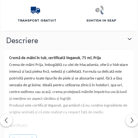
TRANSPORT GRATUIT
SUNTEM IN SEAP
Descriere
Cremă de mâini în tub, certificată Veganok, 75 ml, Prija
Crema de mâini Prija, îmbogățită cu ulei de Macadamia, oferă o hidratare
intensă și lasă pielea fină, netedă și catifelată. Formula sa delicată este
potrivită pentru toate tipurile de piele și se absoarbe rapid, fără a lăsa
senzația de grăsime. Ideală pentru utilizarea zilnică în hoteluri, spa-uri,
centre wellness sau acasă, crema protejează mâinile împotriva uscăciunii
și menține un aspect sănătos și îngrijit.
Produsul este certificat Veganok, garantând că nu conține ingrediente de
origine animală și că este realizat cu respect față de mediu.
Specificații:
- Tip produs: cremă de mâini cu ulei de Macadamia