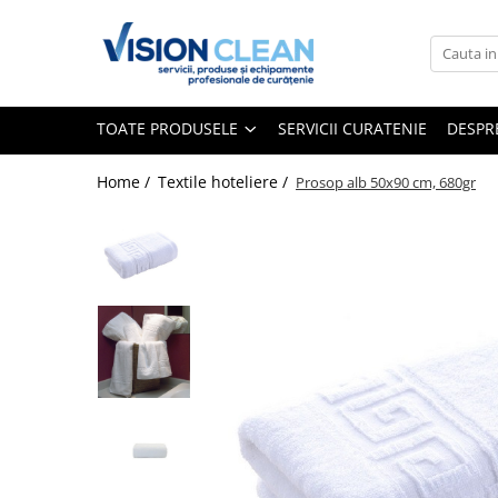
Toate Produsele
Aspiratoare si masini curatenie
TOATE PRODUSELE
SERVICII CURATENIE
DESPR
Accesorii masini si aspiratoare
profesionale
Home /
Textile hoteliere /
Prosop alb 50x90 cm, 680gr
Aspiratoare industriale
Aspiratoare injectie - extractie
Aspiratoare profesionale de lichide
si praf
Echipament de curatat cu presiune
Masini de curatat si aspirat
pardoseli
Maturatori
Monodiscuri profesionale
Detergenti profesionali