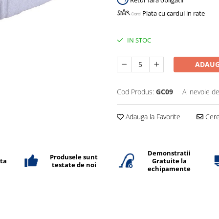
Retur fara obligatii
Plata cu cardul in rate
IN STOC
ADAUG
Cod Produs:
GC09
Ai nevoie de
Adauga la Favorite
Cere 
Demonstratii
Produsele sunt
ata
Gratuite la
testate de noi
echipamente