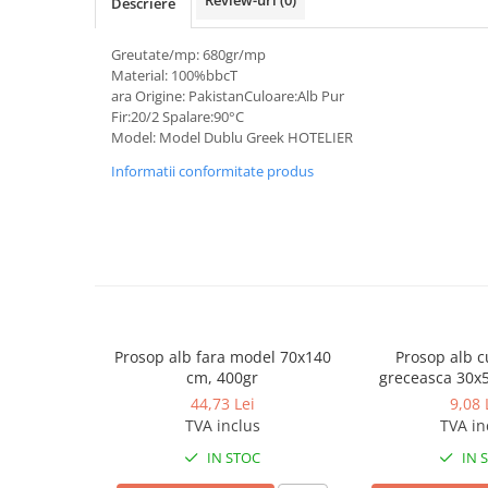
Descriere
Dispensere / Dozatoare
Dozatoare dezinfectanti
Greutate/mp: 680gr/mp
Dispensere acoperitoare colac wc
Material: 100%bbcT
ara Origine: PakistanCuloare:Alb Pur
Dispensere hartie igienica
Fir:20/2 Spalare:90°C
Model: Model Dublu Greek HOTELIER
Dispensere odorizante
Informatii conformitate produs
Dispensere prosoape pliate (Z)
Dispensere pungi igiena feminina
Dispensere rola hartie industriala
Dispensere rola prosop hartie
Dispensere servetele masa,
servetele faciale
Prosop alb fara model 70x140
Prosop alb 
Dozatoare sapun lichid
cm, 400gr
greceasca 30x
Uscatoare de maini si par
44,73 Lei
9,08 
TVA inclus
TVA in
Uscatoare de maini
IN STOC
IN 
Uscatoare de par