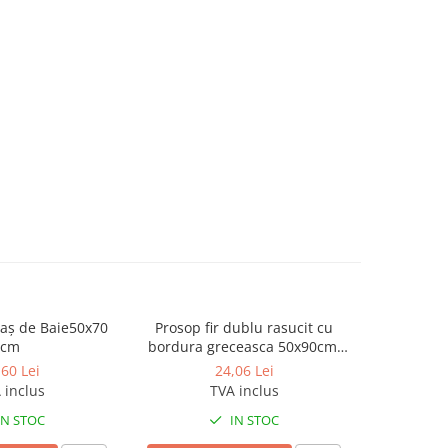
aș de Baie50x70
Prosop fir dublu rasucit cu
Prosop
cm
bordura greceasca 50x90cm,
greceasca
600gr
,60 Lei
24,06 Lei
 inclus
TVA inclus
IN STOC
IN STOC