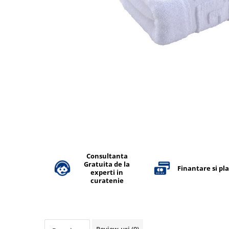
Accesorii detergenti, pompe,
pulverizatoare
Detergenti bucatarie
Detergenti comerciali
Detergenti covoare, mochete,
tapiterii
Detergenti geamuri
Detergenti pardoseala
Detergenti rufe si tesaturi
Detergenti toaleta, grup sanitar
Consultanta
Room Care
Gratuita de la
Finantare si pl
experti in
Dezinfectanti profesionali
curatenie
Dezinfectanti maini
Dezinfectanti medicali profesionali
Dezinfectanti suprafete
Review-uri
(0)