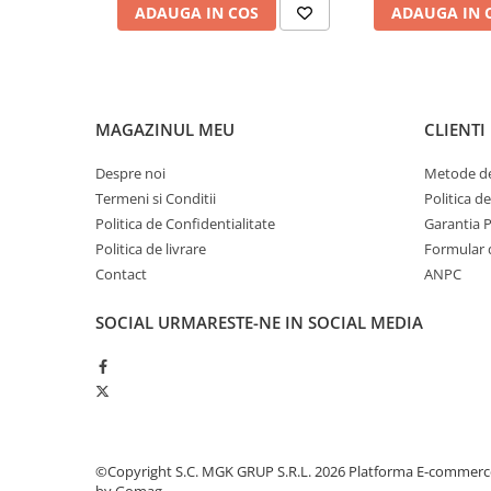
Produse ingrijire personala
ADAUGA IN COS
ADAUGA IN 
Crema de corp
Sampon si gel de dus
Sapun lichid
MAGAZINUL MEU
CLIENTI
Sapun solid
Sapun spuma
Despre noi
Metode de
Termeni si Conditii
Politica d
Consumabile hartie
Politica de Confidentialitate
Garantia 
Acoperitori toaleta
Politica de livrare
Formular 
Cearceaf hartie & cearceaf hartie
Contact
ANPC
Hartie igienica
SOCIAL
URMARESTE-NE IN SOCIAL MEDIA
Prosoape hartie pliate
Pungi igienice
Role hartie industriala
Role prosop hartie
Servetele masa & faciale
©Copyright S.C. MGK GRUP S.R.L. 2026
Platforma E-commerc
by Gomag