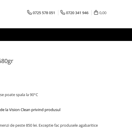
0725 578 051
0720 341 946
0,00
680gr
se poate spala la 90°C
de la Vision Clean privind produsul
menzi de peste 850 lei. Exceptie fac produsele agabaritice