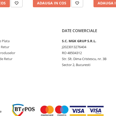
COS
ADAUGA IN COS
ADAUGA I
DATE COMERCIALE
 Plata
S.C. MGK GRUP S.R.L.
e Retur
J2023013276404
Produselor
RO 48504312
de Retur
Str. Slt. Dima Cristescu, nr. 3B
Sector 2, Bucuresti
e