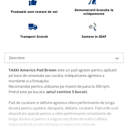
Demonstratii Gratuite la
Produsele sunt testate de noi
echipamente
Transport Gratuit
Suntem in SEAP
Descriere
TASKI Americo Pad Brown
este un pad agresiv pentru aplicatii
pe baza de umezeala sau uscata, indepartarea agresiva a
murdariei si a finisajului.
Recomandat pentru utilizarea pe masini de pana la 350 rpm.
Pretul este pe bucata,
setul contine 5 bucati.
Pad de curatare si slefuire agresiva ofera performante de lunga
durata pentru spalare, decapare, slefuire, curatare. Pad-urile sunt
dezvoltate special pentru a oferi performante consistente de
lunga durata si pentru a asigura rezultate de inalta calitate,
imbunatatind productivitatea si reducand costurile.