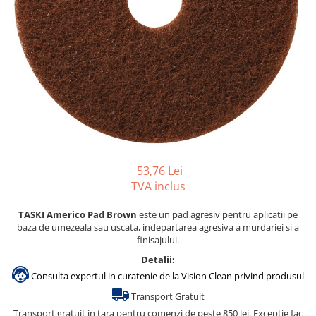
Gama de cosmetice hoteliere
Salvatore Ferragamo
Gama de cosmetice hoteliere Sense
Papuci hotel
53,76 Lei
TVA inclus
TASKI Americo Pad Brown
este un pad agresiv pentru aplicatii pe
baza de umezeala sau uscata, indepartarea agresiva a murdariei si a
finisajului.
Detalii:
Consulta expertul in curatenie de la Vision Clean privind produsul
Transport Gratuit
Transport gratuit in tara pentru comenzi de peste 850 lei. Exceptie fac