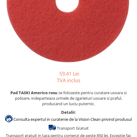
Gama de cosmetice hoteliere
Salvatore Ferragamo
Gama de cosmetice hoteliere Sense
Papuci hotel
59,41 Lei
TVA inclus
Pad TASKI Americo rosu
se foloseste pentru curatare usoara si
polisare, indeparteaza urmele de zgarieturi usoare si praful,
producand un luciu puternic.
Detalii:
Consulta expertul in curatenie de la Vision Clean privind produsul
Transport Gratuit
Transport gratuit in tara pentru comenzi de peste 850 lei. Exceptie fac