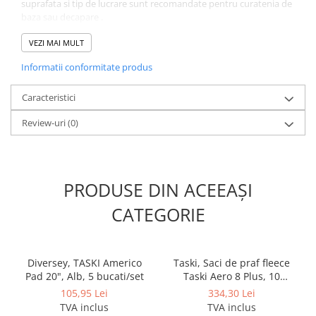
suprafata si tip de lucrare sunt recomandate pentru curatenia de
baza sau decapare .
Datorita capacitatii foarte mari de curatare, este ideal pe
echipamentele de curatenie cu spalare-aspirare, deoarece
VEZI MAI MULT
compenseaza forta de apasare scazuta.
Informatii conformitate produs
Utilizati uscat sau umed
Pentru masini de pana la 800 rpm
Caracteristici
Grosime aproximativ 23 - 25 mm
Caracteristici:
Review-uri
(0)
Inlatura rapid depunerile sau protectiile de pe pardoseli.
Uzura redusa datorita calitatii materialului.
Recomandat: firme curatenie, curatenie pardoseli, curatenie
birouri, curatenie industriala, curatenie HORECA.
PRODUSE DIN ACEEAȘI
CATEGORIE
Diversey, TASKI Americo
Taski, Saci de praf fleece
Pad 20", Alb, 5 bucati/set
Taski Aero 8 Plus, 10
bucati/set
105,95 Lei
334,30 Lei
TVA inclus
TVA inclus