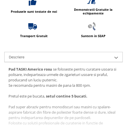
Demonstratii Gratuite la
Produsele sunt testate de noi
echipamente
Transport Gratuit
Suntem in SEAP
Descriere
Pad TASKI Americo rosu
se foloseste pentru curatare usoara si
polisare, indeparteaza urmele de zgarieturi usoare si praful,
producand un luciu puternic.
Se recomanda pentru masini de pana la 800 rpm.
Pretul este pe bucata,
setul contine 5 bucati.
Pad super abraziv pentru monodiscuri sau masini cu spalare-
aspirare fabricat din fibre de poliester foarte dense si dure, ideal
pentru indepartarea depunerilor de pe pardoseli.
Folosite cu solutii profesionale de curatenie in functie de