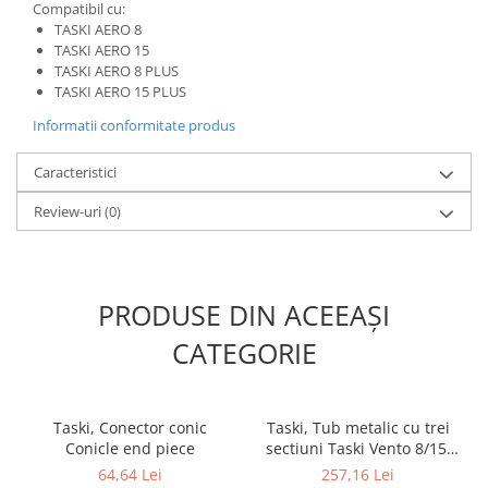
Compatibil cu:
TASKI AERO 8
TASKI AERO 15
TASKI AERO 8 PLUS
TASKI AERO 15 PLUS
Informatii conformitate produs
Caracteristici
Review-uri
(0)
PRODUSE DIN ACEEAȘI
CATEGORIE
Taski, Conector conic
Taski, Tub metalic cu trei
Conicle end piece
sectiuni Taski Vento 8/15,
diametru 32 mm
64,64 Lei
257,16 Lei