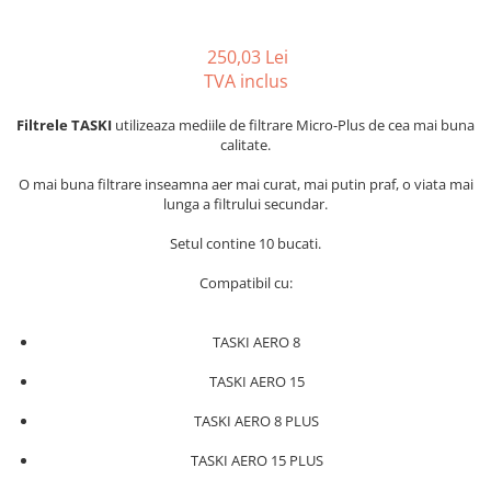
Gama de cosmetice hoteliere
Salvatore Ferragamo
250,03 Lei
Gama de cosmetice hoteliere Sense
TVA inclus
Papuci hotel
Filtrele TASKI
utilizeaza mediile de filtrare Micro-Plus de cea mai buna
calitate.
O mai buna filtrare inseamna aer mai curat, mai putin praf, o viata mai
lunga a filtrului secundar.
Setul contine 10 bucati.
Compatibil cu:
TASKI AERO 8
TASKI AERO 15
TASKI AERO 8 PLUS
TASKI AERO 15 PLUS