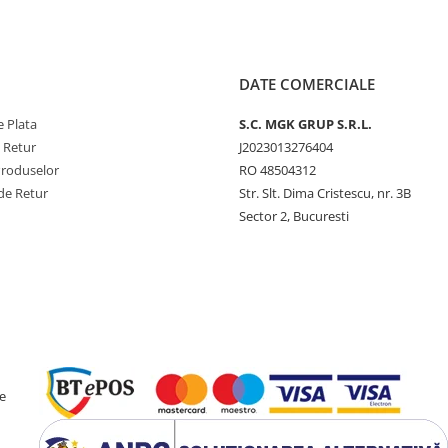
DATE COMERCIALE
 Plata
S.C. MGK GRUP S.R.L.
e Retur
J2023013276404
Produselor
RO 48504312
de Retur
Str. Slt. Dima Cristescu, nr. 3B
Sector 2, Bucuresti
e