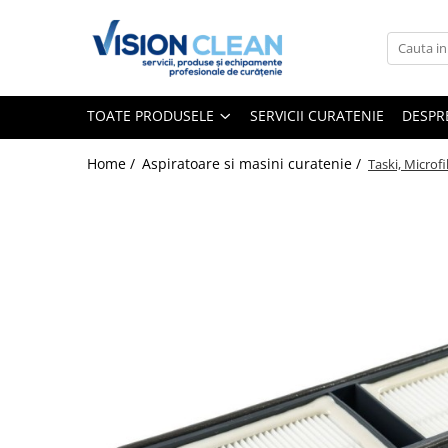
Toate Produsele
Aspiratoare si masini curatenie
TOATE PRODUSELE
SERVICII CURATENIE
DESPR
Accesorii masini si aspiratoare
profesionale
Home /
Aspiratoare si masini curatenie /
Taski, Microf
Aspiratoare industriale
Aspiratoare injectie - extractie
Aspiratoare profesionale de lichide
si praf
Echipament de curatat cu presiune
Masini de curatat si aspirat
pardoseli
Maturatori
Monodiscuri profesionale
Detergenti profesionali