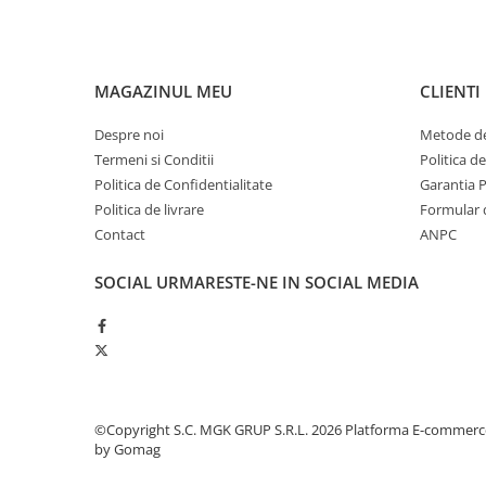
Produse ingrijire personala
Crema de corp
Sampon si gel de dus
MAGAZINUL MEU
CLIENTI
Sapun lichid
Sapun solid
Despre noi
Metode de
Termeni si Conditii
Politica d
Sapun spuma
Politica de Confidentialitate
Garantia 
Consumabile hartie
Politica de livrare
Formular 
Acoperitori toaleta
Contact
ANPC
Cearceaf hartie & cearceaf hartie
SOCIAL
URMARESTE-NE IN SOCIAL MEDIA
Hartie igienica
Prosoape hartie pliate
Pungi igienice
Role hartie industriala
©Copyright S.C. MGK GRUP S.R.L. 2026
Platforma E-commerc
Role prosop hartie
by Gomag
Servetele masa & faciale