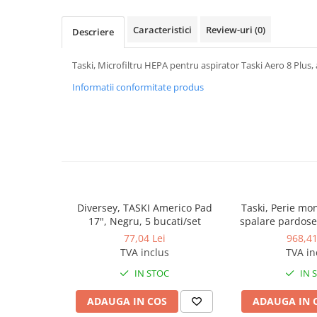
Dispensere / Dozatoare
Dozatoare dezinfectanti
Caracteristici
Review-uri
(0)
Descriere
Dispensere acoperitoare colac wc
Taski, Microfiltru HEPA pentru aspirator Taski Aero 8 Plus, 
Dispensere hartie igienica
Informatii conformitate produs
Dispensere odorizante
Dispensere prosoape pliate (Z)
Dispensere pungi igiena feminina
Dispensere rola hartie industriala
Dispensere rola prosop hartie
Dispensere servetele masa,
Diversey, TASKI Americo Pad
Taski, Perie mo
servetele faciale
17", Negru, 5 bucati/set
spalare pardose
43 
Dozatoare sapun lichid
77,04 Lei
968,41
TVA inclus
TVA in
Uscatoare de maini si par
IN STOC
IN 
Uscatoare de maini
Uscatoare de par
ADAUGA IN COS
ADAUGA IN 