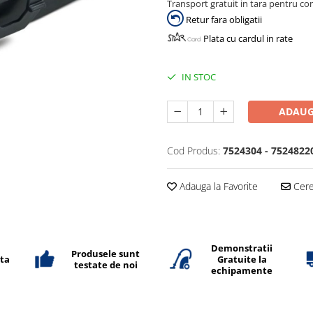
Transport gratuit in tara pentru co
Retur fara obligatii
Plata cu cardul in rate
IN STOC
ADAUG
Cod Produs:
7524304 - 7524822
Adauga la Favorite
Cere 
Demonstratii
Produsele sunt
ata
Gratuite la
testate de noi
echipamente