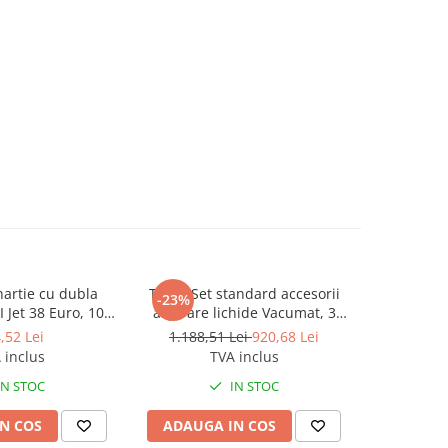
 hartie cu dubla
Taski, Set standard accesorii
Diversey,
-23%
I Jet 38 Euro, 10
aspirare lichide Vacumat, 3
20", Rosu
ati/set
piese
,52 Lei
1.188,51 Lei
920,68 Lei
 inclus
TVA inclus
IN STOC
IN STOC
N COS
ADAUGA IN COS
ADAUG