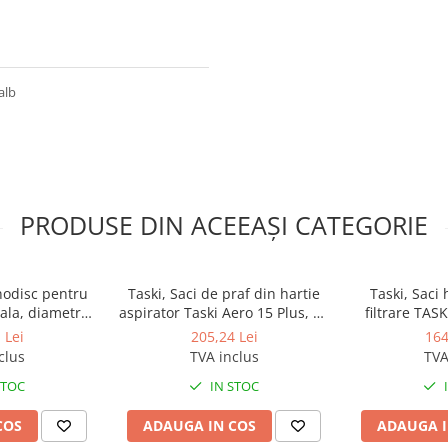
alb
PRODUSE DIN ACEEAȘI CATEGORIE
nodisc pentru
Taski, Saci de praf din hartie
Taski, Saci
ala, diametru
aspirator Taski Aero 15 Plus, 10
filtrare TASK
cm
bucati/set
buc
 Lei
205,24 Lei
164
clus
TVA inclus
TVA
STOC
IN STOC
COS
ADAUGA IN COS
ADAUGA I