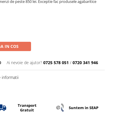
menzi de peste 850 lei. Exceptie fac produsele agabaritice
A IN COS
0
Ai nevoie de ajutor?
0725 578 051
/
0720 341 946
informatii
Transport
Suntem in SEAP
Gratuit