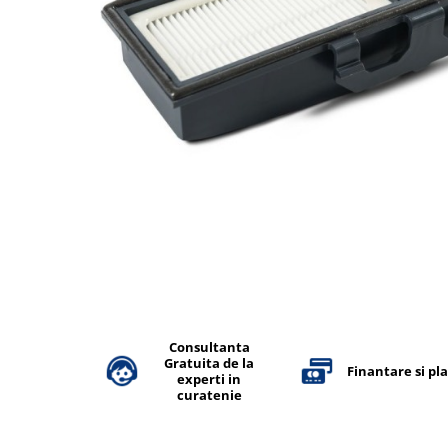
Accesorii detergenti, pompe,
pulverizatoare
Detergenti bucatarie
Detergenti comerciali
Detergenti covoare, mochete,
tapiterii
Detergenti geamuri
Detergenti pardoseala
Detergenti rufe si tesaturi
Detergenti toaleta, grup sanitar
Room Care
Dezinfectanti profesionali
Consultanta
Gratuita de la
Dezinfectanti maini
Finantare si pl
experti in
Dezinfectanti medicali profesionali
curatenie
Dezinfectanti suprafete