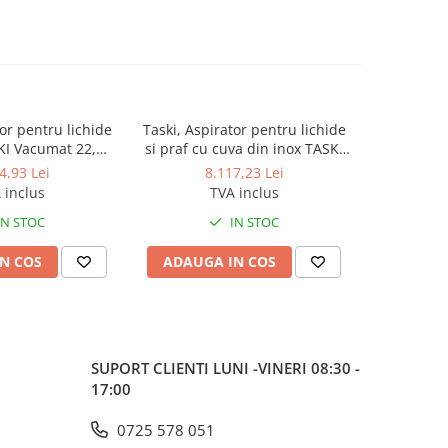
tor pentru lichide
Taski, Aspirator pentru lichide
Taski, Asp
-10%
KI Vacumat 22,
si praf cu cuva din inox TASKI
si praf 
are ergonomica,
Vacumat 44T, 2x950W, cuva
1000W, par
4,93 Lei
8.117,23 Lei
4.995,4
irare, capacitate
inox, capacitate bazin 44L
capac
 inclus
TVA inclus
praf 22L
IN STOC
IN STOC
N COS
ADAUGA IN COS
ADAUG
SUPORT CLIENTI
LUNI -VINERI 08:30 -
17:00
0725 578 051