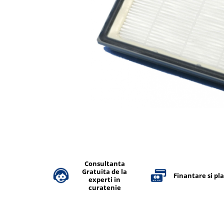
Accesorii detergenti, pompe,
pulverizatoare
Detergenti bucatarie
Detergenti comerciali
Detergenti covoare, mochete,
tapiterii
Detergenti geamuri
Detergenti pardoseala
Detergenti rufe si tesaturi
Detergenti toaleta, grup sanitar
Room Care
Consultanta
Dezinfectanti profesionali
Gratuita de la
Finantare si pl
experti in
Dezinfectanti maini
curatenie
Dezinfectanti medicali profesionali
Dezinfectanti suprafete