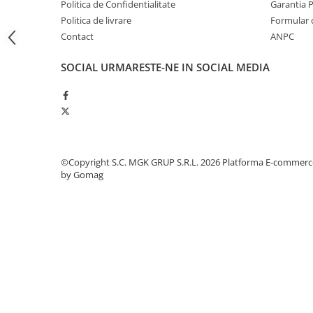
Politica de Confidentialitate
Garantia 
Odorizante profesionale
Politica de livrare
Formular 
Aparate odorizante profesionale
Contact
ANPC
Odorizant toalera, wc
SOCIAL
URMARESTE-NE IN SOCIAL MEDIA
Odorizante camera
Rezerva aparate odorizante
Site odorizante pisoar
Produse de curatenie
Articole menaj
©Copyright S.C. MGK GRUP S.R.L. 2026
Platforma E-commerc
by Gomag
Carucioare
Carucioare bucatarie
Carucioare curatenie
Lavete profesionale
Mopuri Profesionale
Racleta, perii pardoseala
Saci menajeri