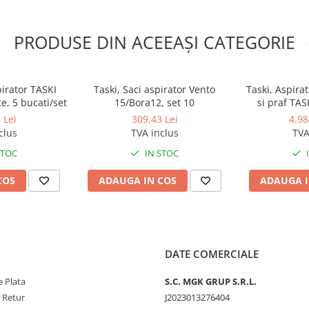
PRODUSE DIN ACEEAȘI CATEGORIE
pirator TASKI
Taski, Saci aspirator Vento
Taski, Aspira
ce, 5 bucati/set
15/Bora12, set 10
si praf TAS
1000W, oper
 Lei
309,43 Lei
4.98
putere de asp
clus
TVA inclus
TVA
sac 
STOC
IN STOC
COS
ADAUGA IN COS
ADAUGA I
DATE COMERCIALE
 Plata
S.C. MGK GRUP S.R.L.
e Retur
J2023013276404