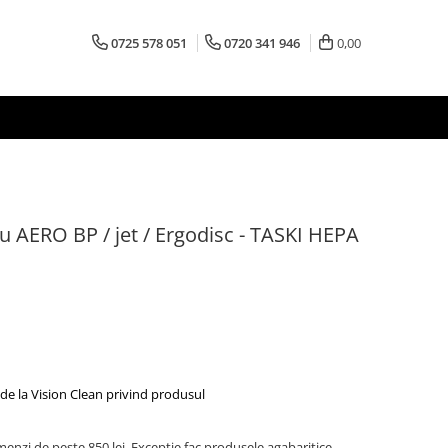
0725 578 051
0720 341 946
0,00
u AERO BP / jet / Ergodisc - TASKI HEPA
de la Vision Clean privind produsul
menzi de peste 850 lei. Exceptie fac produsele agabaritice