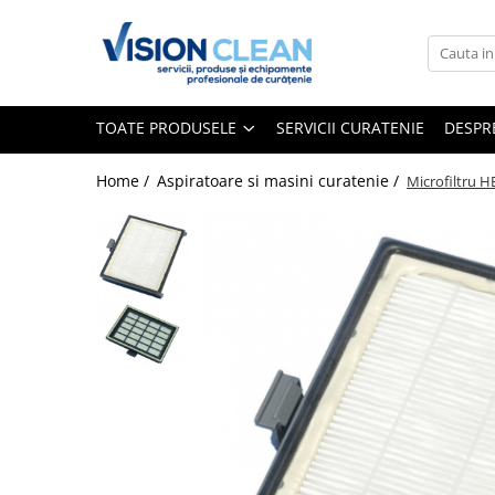
Toate Produsele
Aspiratoare si masini curatenie
TOATE PRODUSELE
SERVICII CURATENIE
DESPR
Accesorii masini si aspiratoare
profesionale
Home /
Aspiratoare si masini curatenie /
Microfiltru H
Aspiratoare industriale
Aspiratoare injectie - extractie
Aspiratoare profesionale de lichide
si praf
Echipament de curatat cu presiune
Masini de curatat si aspirat
pardoseli
Maturatori
Monodiscuri profesionale
Detergenti profesionali