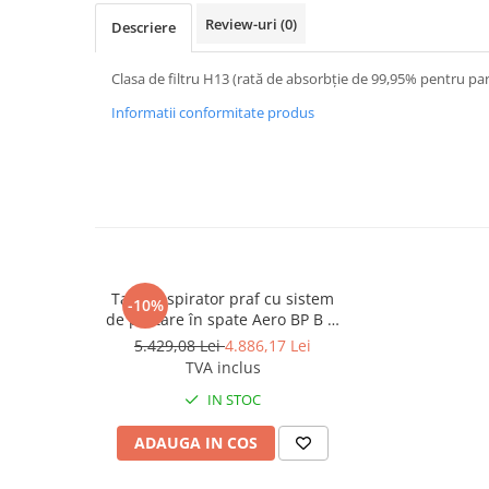
Dispensere / Dozatoare
Review-uri
(0)
Descriere
Dozatoare dezinfectanti
Dispensere acoperitoare colac wc
Clasa de filtru H13 (rată de absorbție de 99,95% pentru par
Dispensere hartie igienica
Informatii conformitate produs
Dispensere odorizante
Dispensere prosoape pliate (Z)
Dispensere pungi igiena feminina
Dispensere rola hartie industriala
Dispensere rola prosop hartie
Taski, Aspirator praf cu sistem
-10%
Dispensere servetele masa,
de purtare în spate Aero BP B Li
servetele faciale
Ion- Versiunea cu baterii Litium
5.429,08 Lei
4.886,17 Lei
Dozatoare sapun lichid
TVA inclus
Uscatoare de maini si par
IN STOC
Uscatoare de maini
ADAUGA IN COS
Uscatoare de par