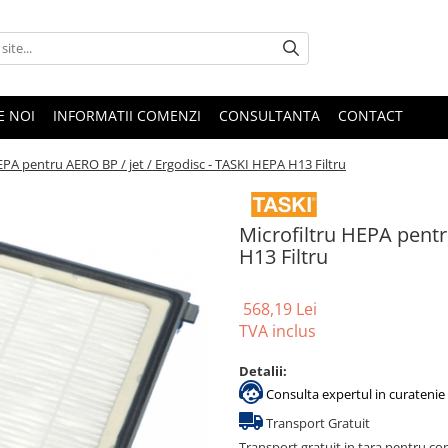
E NOI
INFORMATII COMENZI
CONSULTANTA
CONTACT
EPA pentru AERO BP / jet / Ergodisc - TASKI HEPA H13 Filtru
Microfiltru HEPA pentr
H13 Filtru
568,19 Lei
TVA inclus
Detalii:
Consulta expertul in curatenie 
Transport Gratuit
Transport gratuit in tara pentru co