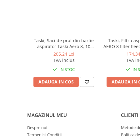
Produse ingrijire personala
Crema de corp
Sampon si gel de dus
Sapun lichid
Sapun solid
Taski, Saci de praf din hartie
Taski, Filtru as
aspirator Taski Aero 8, 10
AERO 8 filter flee
Sapun spuma
bucati/set
205,24 Lei
174,34
Consumabile hartie
TVA inclus
TVA in
Acoperitori toaleta
IN STOC
IN 
Cearceaf hartie & cearceaf hartie
ADAUGA IN COS
ADAUGA IN 
Hartie igienica
Prosoape hartie pliate
Pungi igienice
MAGAZINUL MEU
CLIENTI
Role hartie industriala
Role prosop hartie
Despre noi
Metode de
Servetele masa & faciale
Termeni si Conditii
Politica d