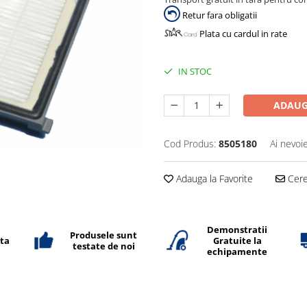
Retur fara obligatii
Plata cu cardul in rate
IN STOC
ADAUG
Cod Produs:
8505180
Ai nevoi
Adauga la Favorite
Cere 
Demonstratii
Produsele sunt
ata
Gratuite la
testate de noi
echipamente