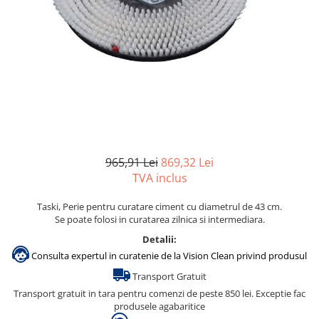
Gama de cosmetice hoteliere
Salvatore Ferragamo
Gama de cosmetice hoteliere Sense
Papuci hotel
965,91 Lei
869,32 Lei
TVA inclus
Taski, Perie pentru curatare ciment cu diametrul de 43 cm.
Se poate folosi in curatarea zilnica si intermediara.
Detalii:
Consulta expertul in curatenie de la Vision Clean privind produsul
Transport Gratuit
Transport gratuit in tara pentru comenzi de peste 850 lei. Exceptie fac
produsele agabaritice