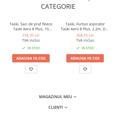
CATEGORIE
Taski, Saci de praf fleece
Taski, Furtun aspirator
Taski Aero 8 Plus, 10
Taski Aero 8 Plus, 2.2m, D32
bucati/set
mm
334,30 Lei
368,55 Lei
TVA inclus
TVA inclus
IN STOC
IN STOC
ADAUGA IN COS
ADAUGA IN COS
MAGAZINUL MEU
CLIENTI