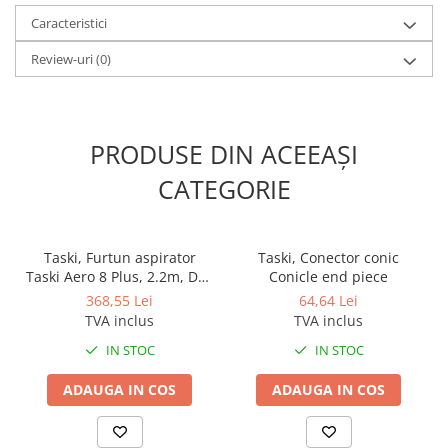
Caracteristici
Review-uri
(0)
PRODUSE DIN ACEEAȘI
CATEGORIE
Taski, Furtun aspirator
Taski, Conector conic
Taski Aero 8 Plus, 2.2m, D32
Conicle end piece
mm
368,55 Lei
64,64 Lei
TVA inclus
TVA inclus
IN STOC
IN STOC
ADAUGA IN COS
ADAUGA IN COS