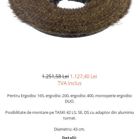
Gama de cosmetice hoteliere
Salvatore Ferragamo
Gama de cosmetice hoteliere Sense
Papuci hotel
1.251,58 Lei
1.127,40 Lei
TVA inclus
Pentru Ergodisc 165, ergodisc 200, ergodisc 400, monoperie ergodisc
DUO.
Posibilitate de montare pe TASKI 42 LS, SE, DS cu adaptor din aluminiu
turnat.
Diametru: 43 cm.
Detalii: