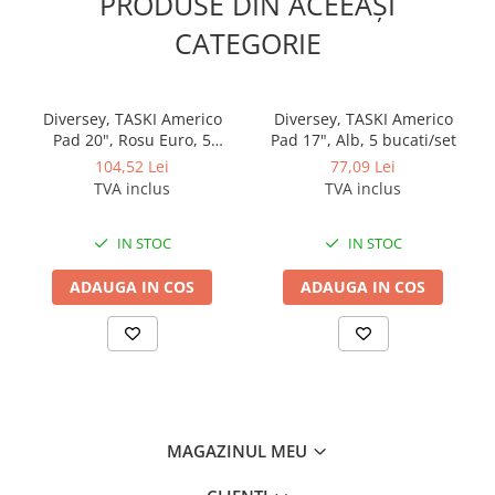
PRODUSE DIN ACEEAȘI
CATEGORIE
Diversey, TASKI Americo
Diversey, TASKI Americo
Pad 20", Rosu Euro, 5
Pad 17", Alb, 5 bucati/set
bucati/set
104,52 Lei
77,09 Lei
TVA inclus
TVA inclus
IN STOC
IN STOC
ADAUGA IN COS
ADAUGA IN COS
MAGAZINUL MEU