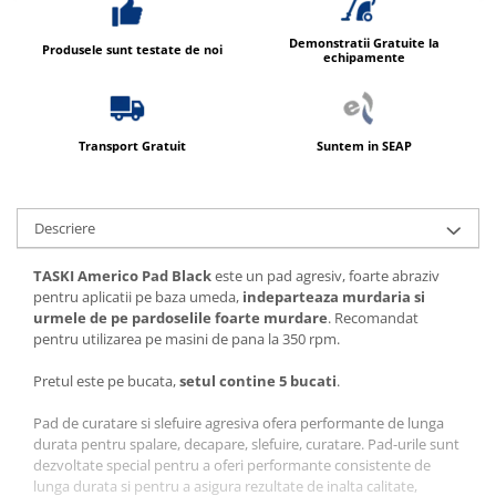
Demonstratii Gratuite la
Produsele sunt testate de noi
echipamente
Transport Gratuit
Suntem in SEAP
Descriere
TASKI Americo Pad Black
este un pad agresiv, foarte abraziv
pentru aplicatii pe baza umeda,
indeparteaza murdaria si
urmele de pe pardoselile foarte murdare
. Recomandat
pentru utilizarea pe masini de pana la 350 rpm.
Pretul este pe bucata,
setul contine 5 bucati
.
Pad de curatare si slefuire agresiva ofera performante de lunga
durata pentru spalare, decapare, slefuire, curatare. Pad-urile sunt
dezvoltate special pentru a oferi performante consistente de
lunga durata si pentru a asigura rezultate de inalta calitate,