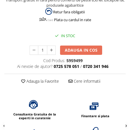
Transport gratuit in tara pentru comenzi de peste 850 lei. Exceptie fac
produsele agabaritice
Retur fara obligatii
Plata cu cardul in rate
IN STOC
ADAUGA IN COS
Cod Produs:
5959499
Ai nevoie de ajutor?
0725 578 051
/
0720 341 946
Adauga la Favorite
Cere informatii
Consultanta Gratuita de la
Finantare si plata
experti in curatenie