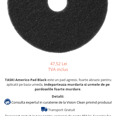
Gama de cosmetice hoteliere
Salvatore Ferragamo
Gama de cosmetice hoteliere Sense
Papuci hotel
47,52 Lei
TVA inclus
TASKI Americo Pad Black
este un pad agresiv, foarte abraziv pentru
aplicatii pe baza umeda,
indeparteaza murdaria si urmele de pe
pardoselile foarte murdare
.
Detalii:
Consulta expertul in curatenie de la Vision Clean privind produsul
Transport Gratuit