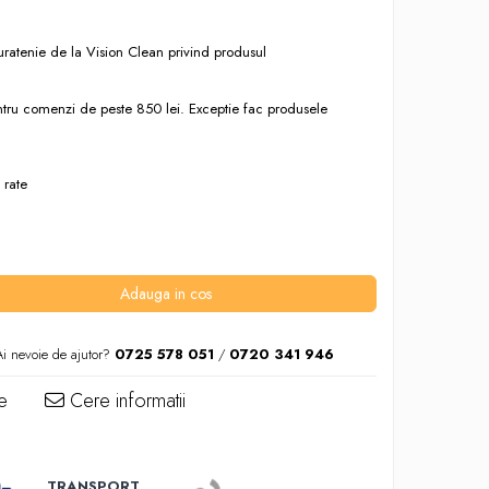
uratenie de la Vision Clean privind produsul
entru comenzi de peste 850 lei. Exceptie fac produsele
 rate
Adauga in cos
Ai nevoie de ajutor?
0725 578 051
/
0720 341 946
e
Cere informatii
TRANSPORT