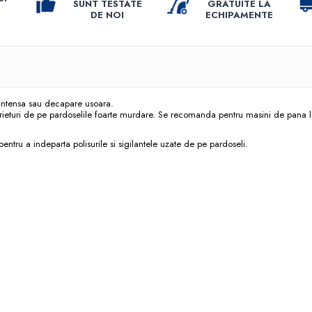
SUNT TESTATE
GRATUITE LA
DE NOI
ECHIPAMENTE
intensa sau decapare usoara.
rieturi de pe pardoselile foarte murdare. Se recomanda pentru masini de pana 
ntru a indeparta polisurile si sigilantele uzate de pe pardoseli.