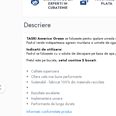
Dispensere / Dozatoare
EXPERTI IN
PLATA
CURATENIE
Dozatoare dezinfectanti
Dispensere acoperitoare colac wc
Descriere
Dispensere hartie igienica
Dispensere odorizante
TASKI Americo Green
se foloseste pentru spalare umeda 
Dispensere prosoape pliate (Z)
Pad-ul verde indeparteaza agresiv murdaria si urmele de zga
Indicatii de utilizare:
Dispensere pungi igiena feminina
Pad-ul se foloseste cu o solutie de decapare pe baza de apa pe
Dispensere rola hartie industriala
Pretul este pe bucata,
setul contine 5 bucati
.
Dispensere rola prosop hartie
Calitate superioara
Dispensere servetele masa,
Ofera cele mai bune performante
servetele faciale
Sustenabil - fabricat 100% din materiale reciclate
Dozatoare sapun lichid
Rezultate excelente
Uscatoare de maini si par
Implementare usoara
Uscatoare de maini
Performanta de lunga durata
Uscatoare de par
Informatii conformitate produs