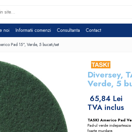
e noi
Informatii comenzi
Consultanta
Contact
erico Pad 15", Verde, 5 bucati/set
Diversey, 
Verde, 5 bu
65,84 Lei
TVA inclus
TASKI Americo Pad Ve
Pad-ul verde indeparteaza 
foarte murdare.