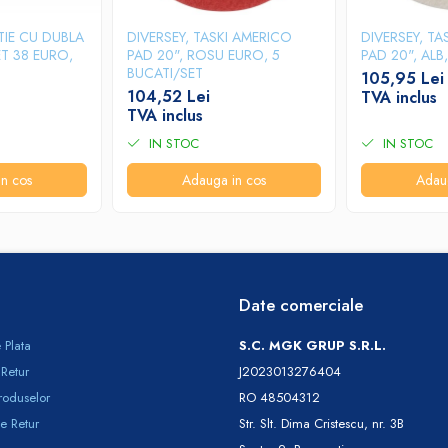
TIE CU DUBLA
DIVERSEY, TASKI AMERICO
DIVERSEY, TA
ET 38 EURO,
PAD 20", ROSU EURO, 5
PAD 20", ALB
BUCATI/SET
105,95 Lei
104,52 Lei
TVA inclus
TVA inclus
IN STOC
IN STOC
n cos
Adauga in cos
Adau
Date comerciale
 Plata
S.C. MGK GRUP S.R.L.
 Retur
J2023013276404
roduselor
RO 48504312
e Retur
Str. Slt. Dima Cristescu, nr. 3B