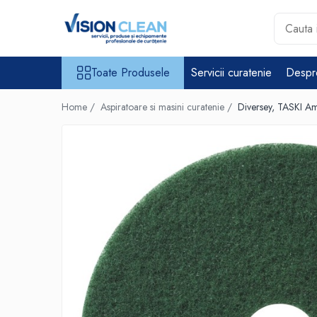
Toate Produsele
Toate Produsele
Servicii curatenie
Despr
Aspiratoare si masini curatenie
Accesorii masini si aspiratoare
Home /
Aspiratoare si masini curatenie /
Diversey, TASKI Am
profesionale
Aspiratoare industriale
Aspiratoare injectie - extractie
Aspiratoare profesionale de
lichide si praf
Echipament de curatat cu presiune
Masini de curatat si aspirat
pardoseli
Maturatori
Monodiscuri profesionale
Detergenti profesionali