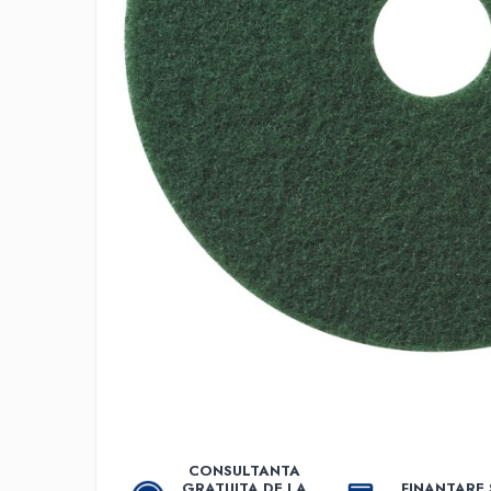
Accesorii detergenti, pompe,
pulverizatoare
Detergenti bucatarie
Detergenti comerciali
Detergenti covoare, mochete,
tapiterii
Detergenti geamuri
Detergenti pardoseala
Detergenti rufe si tesaturi
Detergenti toaleta, grup sanitar
Room Care
Dezinfectanti profesionali
Dezinfectanti maini
Dezinfectanti medicali profesionali
Dezinfectanti suprafete
CONSULTANTA
GRATUITA DE LA
FINANTARE 