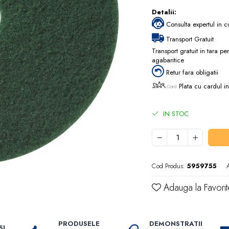
Detalii:
Consulta expertul in c
Transport Gratuit
Transport gratuit in tara p
agabaritice
Retur fara obligatii
Plata cu cardul in
IN STOC
Cod Produs:
5959755
Adauga la Favorit
PRODUSELE
DEMONSTRATII
SI