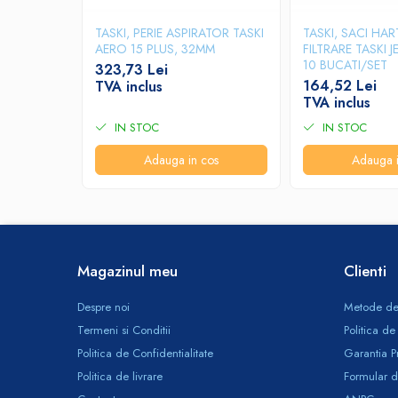
Odorizante profesionale
TASKI, PERIE ASPIRATOR TASKI
TASKI, SACI HAR
Aparate odorizante profesionale
AERO 15 PLUS, 32MM
FILTRARE TASKI J
Odorizant toalera, wc
10 BUCATI/SET
323,73 Lei
164,52 Lei
TVA inclus
Odorizante camera
TVA inclus
Rezerva aparate odorizante
IN STOC
IN STOC
Site odorizante pisoar
Adauga in cos
Adauga i
Produse de curatenie
Articole menaj
Carucioare
Carucioare bucatarie
Magazinul meu
Clienti
Carucioare curatenie
Lavete profesionale
Despre noi
Metode de
Mopuri Profesionale
Termeni si Conditii
Politica de
Racleta, perii pardoseala
Politica de Confidentialitate
Garantia P
Politica de livrare
Formular d
Saci menajeri