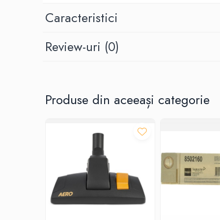
Produse ingrijire personala
Caracteristici
Crema de corp
Sampon si gel de dus
Review-uri
(0)
Sapun lichid
Sapun solid
Sapun spuma
Consumabile hartie
Produse din aceeași categorie
Acoperitori toaleta
Cearceaf hartie & cearceaf hartie
Hartie igienica
Prosoape hartie pliate
Pungi igienice
Role hartie industriala
Role prosop hartie
Servetele masa & faciale