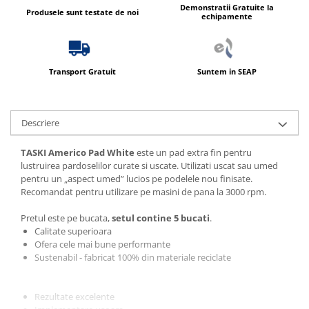
Demonstratii Gratuite la
Produsele sunt testate de noi
echipamente
Transport Gratuit
Suntem in SEAP
Descriere
TASKI Americo Pad White
este un p
ad extra fin pentru
lustruirea pardoselilor curate si uscate. Utilizati uscat sau umed
pentru un „aspect umed” lucios pe podelele nou finisate.
Recomandat pentru utilizare pe masini de pana la 3000 rpm.
Pretul este pe bucata,
setul contine 5 bucati
.
Calitate superioara
Ofera cele mai bune performante
Sustenabil - fabricat 100% din materiale reciclate
Rezultate excelente