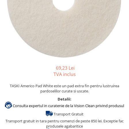
Gama de cosmetice hoteliere
Salvatore Ferragamo
Gama de cosmetice hoteliere Sense
Papuci hotel
69,23 Lei
TVA inclus
TASKI Americo Pad White este un pad extra fin pentru lustruirea
pardoselilor curate si uscate.
Detalii:
Consulta expertul in curatenie de la Vision Clean privind produsul
Transport Gratuit
Transport gratuit in tara pentru comenzi de peste 850 lei. Exceptie fac
produsele agabaritice