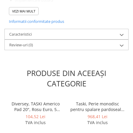
Implementare usoara
Performanta de lunga durata
VEZI MAI MULT
Informatii conformitate produs
Caracteristici
Review-uri
(0)
PRODUSE DIN ACEEAȘI
CATEGORIE
Diversey, TASKI Americo
Taski, Perie monodisc
Pad 20", Rosu Euro, 5
pentru spalare pardoseala,
bucati/set
diametru 43 cm
104,52 Lei
968,41 Lei
TVA inclus
TVA inclus