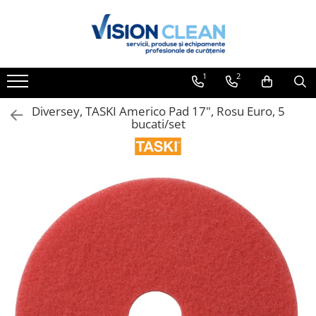
Toate Produsele
Aspiratoare si masini curatenie
1
2
Accesorii masini si aspiratoare
profesionale
Diversey, TASKI Americo Pad 17", Rosu Euro, 5
bucati/set
Aspiratoare industriale
Aspiratoare injectie - extractie
Aspiratoare profesionale de lichide
si praf
Echipament de curatat cu presiune
Masini de curatat si aspirat
pardoseli
Maturatori
Monodiscuri profesionale
Detergenti profesionali