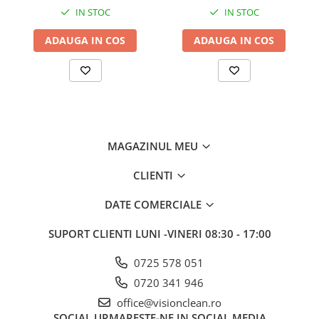
Sisteme, ustensile spalat
IN STOC
IN STOC
geamurile
ADAUGA IN COS
ADAUGA IN COS
Produse hoteliere
Accesorii hoteliere
Carucioare camerista hotel
Cosmetice hoteliere
Gama de cosmetice hoteliere Black
Tie
MAGAZINUL MEU
Gama de cosmetice hoteliere
Botanika
CLIENTI
Gama de cosmetice hoteliere Dove
DATE COMERCIALE
Gama de cosmetice hoteliere
Holiday Care
SUPORT CLIENTI
LUNI -VINERI 08:30 - 17:00
Gama de cosmetice hoteliere I Am
You
0725 578 051
Gama de cosmetice hoteliere Lux
0720 341 946
Gama de cosmetice hoteliere
office@visionclean.ro
Omnia
SOCIAL
URMARESTE-NE IN SOCIAL MEDIA