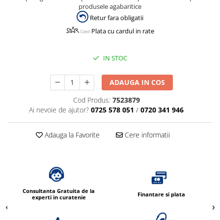
Dispensere / Dozatoare
produsele agabaritice
Dozatoare dezinfectanti
Retur fara obligatii
Plata cu cardul in rate
Dispensere acoperitoare colac wc
Dispensere hartie igienica
IN STOC
Dispensere odorizante
Dispensere prosoape pliate (Z)
ADAUGA IN COS
Dispensere pungi igiena feminina
Cod Produs:
7523879
Dispensere rola hartie industriala
Ai nevoie de ajutor?
0725 578 051
/
0720 341 946
Dispensere rola prosop hartie
Adauga la Favorite
Cere informatii
Dispensere servetele masa,
servetele faciale
Dozatoare sapun lichid
Uscatoare de maini si par
Consultanta Gratuita de la
Uscatoare de maini
Finantare si plata
experti in curatenie
Uscatoare de par