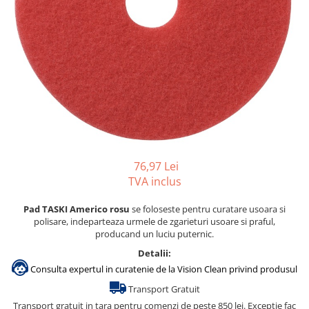
Accesorii detergenti, pompe,
pulverizatoare
Detergenti bucatarie
Detergenti comerciali
Detergenti covoare, mochete,
tapiterii
Detergenti geamuri
Detergenti pardoseala
76,97 Lei
Detergenti rufe si tesaturi
TVA inclus
Detergenti toaleta, grup sanitar
Pad TASKI Americo rosu
se foloseste pentru curatare usoara si
Room Care
polisare, indeparteaza urmele de zgarieturi usoare si praful,
Dezinfectanti profesionali
producand un luciu puternic.
Dezinfectanti maini
Detalii:
Consulta expertul in curatenie de la Vision Clean privind produsul
Dezinfectanti medicali profesionali
Transport Gratuit
Dezinfectanti suprafete
Transport gratuit in tara pentru comenzi de peste 850 lei. Exceptie fac