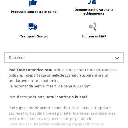
Produse ingrijire personala
Crema de corp
Demonstratii Gratuite la
Produsele sunt testate de noi
echipamente
Sampon si gel de dus
Sapun lichid
Sapun solid
Transport Gratuit
Suntem in SEAP
Sapun spuma
Consumabile hartie
Descriere
Acoperitori toaleta
Cearceaf hartie & cearceaf hartie
Pad TASKI Americo rosu
se foloseste pentru curatare usoara si
polisare, indeparteaza urmele de zgarieturi usoare si praful,
Hartie igienica
producand un luciu puternic.
Se recomanda pentru masini de pana la 800 rpm.
Prosoape hartie pliate
Pungi igienice
Pretul este pe bucata,
setul contine 5 bucati.
Role hartie industriala
Pad super abraziv pentru monodiscuri sau masini cu spalare-
aspirare fabricat din fibre de poliester foarte dense si dure, ideal
Role prosop hartie
pentru indepartarea depunerilor de pe pardoseli.
Servetele masa & faciale
Folosite cu solutii profesionale de curatenie in functie de