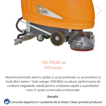
Gama de cosmetice hoteliere
Salvatore Ferragamo
Gama de cosmetice hoteliere Sense
Papuci hotel
100.759,00 Lei
TVA inclus
Mașină automată, pentru spălat și uscat pardoseli, cu acumulatori şi
încărcător extern. Taski swingo 1650 BMS va aduce: performanțe de
curățare inegalabile. Ideală pentru curățarea rapidă a suprafețelor
mari, în spații comerciale și industriale.
Detalii:
Consulta expertul in curatenie de la Vision Clean privind produsul