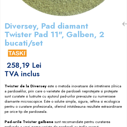
Papuci hotel
Diversey, Pad diamant
Twister Pad 11", Galben, 2
bucati/set
258,19 Lei
TVA inclus
Twister de la Diversey
este o metoda inovatoare de intretinere zilnica
a pardoselilor, prin care o varietate de pardoseli neprotejate si protejate
sunt curatate si lustruite cu ajutorul pad-urilor prevazute cu numeroase
diamante microscopice. Este o solutie simpla, sigura, ieftina si ecologica
pentru o curatare profesionala, oferind intotdeauna rezultate extraordinare
pe orice tip de pardoseala.
Pad-urile Twister galbene
sunt recomandate pentru curatarea
profunda a unei game variate de pardoseli cu trafic scazut.