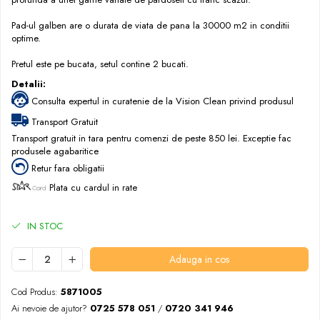
Pad-ul galben are o durata de viata de pana la 30000 m2 in conditii
optime.
Pretul este pe bucata, setul contine 2 bucati.
Detalii:
Consulta expertul in curatenie de la Vision Clean privind produsul
Transport Gratuit
Transport gratuit in tara pentru comenzi de peste 850 lei. Exceptie fac
produsele agabaritice
Retur fara obligatii
Plata cu cardul in rate
IN STOC
Adauga in cos
Cod Produs:
5871005
Ai nevoie de ajutor?
0725 578 051
/
0720 341 946