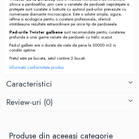
zilnica a pardoselilor, prin care o varietate de pardoseli neprotejate si
protejate sunt curatate si lustruite cu ajutorul pad-urilor prevazute cu
numeroase diamante microscopice. Este o solutie simpla, sigura,
ieftina si ecologica pentru o curatare profesionala, oferind
intotdeauna rezultate extraordinare pe orice tip de pardoseala.
Pad-urile Twister galbene
sunt recomandate pentru curatarea
profunda a unei game variate de pardoseli cu trafic scazut.
Pad-ul galben are o durata de viata de pana la 30000 m2 in
conditii optime.
Pretul este pe bucata, setul contine 2 bucati.
Informatii conformitate produs
Caracteristici
Review-uri
(0)
Produse din aceeași categorie