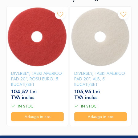
DIVERSEY, TASKI AMERICO
DIVERSEY, TASKI AMERICO
PAD 20", ROSU EURO, 5
PAD 20", ALB, 5
BUCATI/SET
BUCATI/SET
104,52 Lei
105,95 Lei
TVA inclus
TVA inclus
IN STOC
IN STOC
Adauga in cos
Adauga in cos