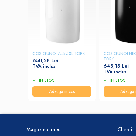
Produse ingrijire personala
Crema de corp
Sampon si gel de dus
Sapun lichid
Sapun solid
Sapun spuma
COS GUNOI ALB 50L TORK
COS GUNOI NEG
Consumabile hartie
TORK
650,28 Lei
Acoperitori toaleta
645,15 Lei
TVA inclus
TVA inclus
Cearceaf hartie & cearceaf hartie
IN STOC
IN STOC
Hartie igienica
Adauga in cos
Adauga i
Prosoape hartie pliate
Pungi igienice
Role hartie industriala
Role prosop hartie
Magazinul meu
Clienti
Servetele masa & faciale