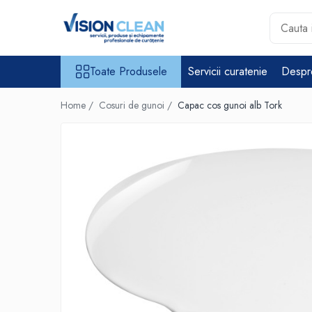
Toate Produsele
Toate Produsele
Servicii curatenie
Despr
Aspiratoare si masini curatenie
Accesorii masini si aspiratoare
Home /
Cosuri de gunoi /
Capac cos gunoi alb Tork
profesionale
Aspiratoare industriale
Aspiratoare injectie - extractie
Aspiratoare profesionale de
lichide si praf
Echipament de curatat cu presiune
Masini de curatat si aspirat
pardoseli
Maturatori
Monodiscuri profesionale
Detergenti profesionali