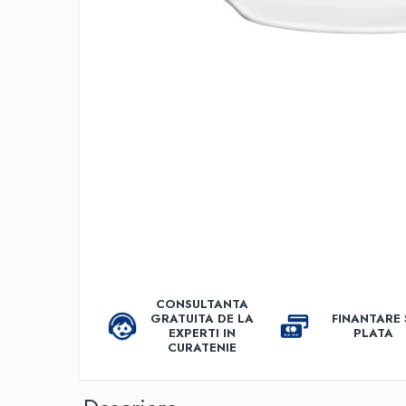
Accesorii detergenti, pompe,
pulverizatoare
Detergenti bucatarie
Detergenti comerciali
Detergenti covoare, mochete,
tapiterii
Detergenti geamuri
Detergenti pardoseala
Detergenti rufe si tesaturi
Detergenti toaleta, grup sanitar
Room Care
CONSULTANTA
Dezinfectanti profesionali
GRATUITA DE LA
FINANTARE 
Dezinfectanti maini
EXPERTI IN
PLATA
CURATENIE
Dezinfectanti medicali profesionali
Dezinfectanti suprafete