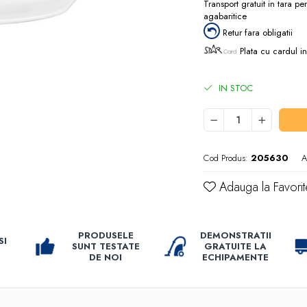
Transport gratuit in tara p
agabaritice
Retur fara obligatii
Plata cu cardul in
IN STOC
Cod Produs:
205630
A
Adauga la Favorit
PRODUSELE
DEMONSTRATII
SI
SUNT TESTATE
GRATUITE LA
DE NOI
ECHIPAMENTE