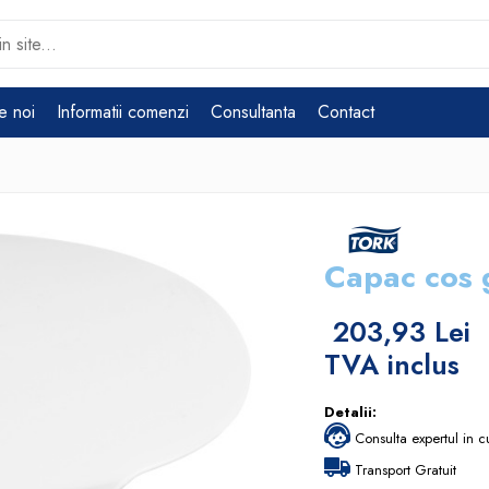
e noi
Informatii comenzi
Consultanta
Contact
Capac cos 
203,93 Lei
TVA inclus
Detalii:
Consulta expertul in c
Transport Gratuit