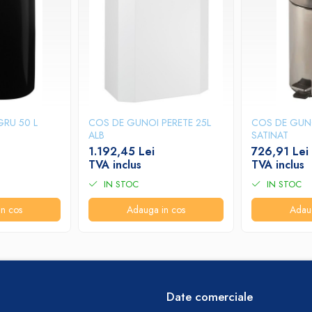
RU 50 L
COS DE GUNOI PERETE 25L
COS DE GUNO
ALB
SATINAT
1.192,45 Lei
726,91 Lei
TVA inclus
TVA inclus
IN STOC
IN STOC
n cos
Adauga in cos
Adau
Date comerciale