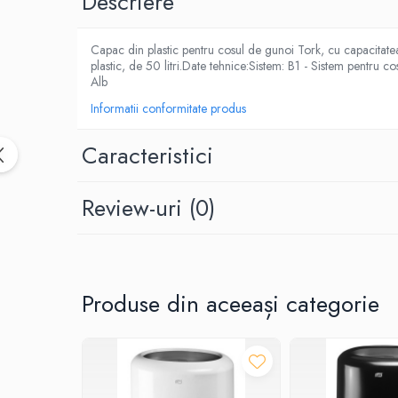
Descriere
Dispensere / Dozatoare
Dozatoare dezinfectanti
Capac din plastic pentru cosul de gunoi Tork, cu capacitatea
Dispensere acoperitoare colac wc
plastic, de 50 litri.Date tehnice:Sistem: B1 - Sistem pentr
Alb
Dispensere hartie igienica
Informatii conformitate produs
Dispensere odorizante
Dispensere prosoape pliate (Z)
Caracteristici
Dispensere pungi igiena feminina
Dispensere rola hartie industriala
Review-uri
(0)
Dispensere rola prosop hartie
Dispensere servetele masa,
servetele faciale
Produse din aceeași categorie
Dozatoare sapun lichid
Uscatoare de maini si par
Uscatoare de maini
Uscatoare de par