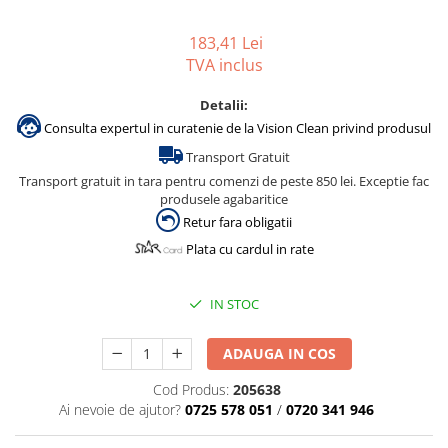
Gama de cosmetice hoteliere
183,41 Lei
Salvatore Ferragamo
TVA inclus
Gama de cosmetice hoteliere Sense
Papuci hotel
Detalii:
Consulta expertul in curatenie de la Vision Clean privind produsul
Transport Gratuit
Transport gratuit in tara pentru comenzi de peste 850 lei. Exceptie fac
produsele agabaritice
Retur fara obligatii
Plata cu cardul in rate
IN STOC
ADAUGA IN COS
Cod Produs:
205638
Ai nevoie de ajutor?
0725 578 051
/
0720 341 946