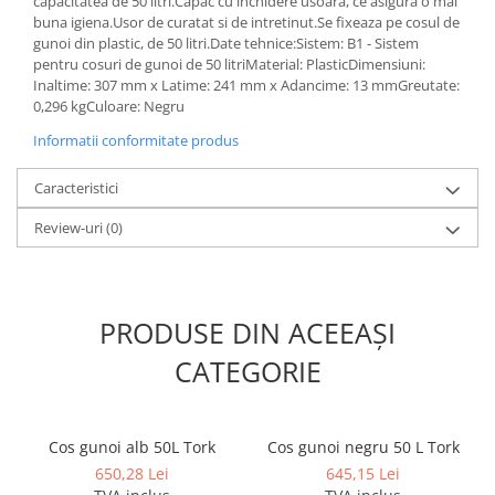
capacitatea de 50 litri.Capac cu inchidere usoara, ce asigura o mai
buna igiena.Usor de curatat si de intretinut.Se fixeaza pe cosul de
gunoi din plastic, de 50 litri.Date tehnice:Sistem: B1 - Sistem
pentru cosuri de gunoi de 50 litriMaterial: PlasticDimensiuni:
Inaltime: 307 mm x Latime: 241 mm x Adancime: 13 mmGreutate:
0,296 kgCuloare: Negru
Informatii conformitate produs
Caracteristici
Review-uri
(0)
PRODUSE DIN ACEEAȘI
CATEGORIE
Cos gunoi alb 50L Tork
Cos gunoi negru 50 L Tork
650,28 Lei
645,15 Lei