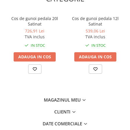
Sunt fabricate din oțel inoxidabil alb sau din oțel inoxidabil AISI
304, cu finisaj luminos sau satinat.
Containere de igienă feminină Cu mai multe modele, finisaje și o
Cos de gunoi pedala 20l
Cos de gunoi pedala 12l
capacitate de la 4,6 până la 18 litri, toate modelele din această
Satinat
Satinat
categorie pot fi sprijinite pe podea sau agățate de un perete.
726,91 Lei
539,06 Lei
Conform referinței, avem recipiente cu un capac dublu pentru a
TVA inclus
TVA inclus
asigura o igienă mai bună în toaletă.
Cutii cu pedale Disponibile într-o formă pătrată sau rotundă și
IN STOC
IN STOC
toate au un capac anti-miros și liniștit, un mâner pe partea de sus
pentru a facilita transportul și o pedală neagră anti-alunecare
ADAUGA IN COS
ADAUGA IN COS
utilizată pentru ridicarea capacului.
Capacitatea variază între 3 și 20 de litri.
Toate aceste recipiente sunt fabricate din oțel inoxidabil alb sau
din oțel inoxidabil AISI 430, cu finisaj luminos sau
satinat.Capacitate: 65l. Dimensiuni: 354 x H 670 x 300mm.
Material: otel finisaj: alb epoxidic. Capac batant, montare pe
perete sau pardoseala, sistem de prindere pentru sac de gunoi.
Produs in Spania.
MAGAZINUL MEU
CLIENTI
DATE COMERCIALE