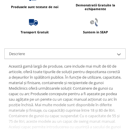
Demonstratii Gratuite la
Produsele sunt testate de noi
echipamente
Transport Gratuit
Suntem in SEAP
Descriere
Această gamă largă de produse, care include mai mult de 60 de
articole, oferă toate tipurile de soluții pentru depozitarea corectă
a deșeurilor în spălătorii publice. În funcție de utilizare, capacitate,
material și finisare, containerele și recipientele de gunoi
Mediclinics oferă următoarele soluții: Containere de gunoi cu
capac cu arc Produsele concepute pentru a fi așezate pe podea
sau agățate pe un perete cu un capac manual acționat cu arc în
poziție închisă. Mai multe modele sunt disponibile în diferite
materiale și finisaje, cu capacități cuprinse între 18 și 80 de litri.
Containere de gunoi cu capac suspendat Cu o capacitate de 55 și
75 de litri, aceste modele au un capac de swing manat manual.
Același capac permite introducerea cu ușurință a sacului de gunoi