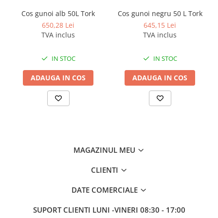
capac acționat cu pedala, galeata interioara din plastic, maner
Sisteme, ustensile spalat
robust din metal. Produs în Spania.
Cos gunoi alb 50L Tork
Cos gunoi negru 50 L Tork
geamurile
650,28 Lei
645,15 Lei
Produse hoteliere
TVA inclus
TVA inclus
Accesorii hoteliere
Carucioare camerista hotel
IN STOC
IN STOC
Cosmetice hoteliere
ADAUGA IN COS
ADAUGA IN COS
Gama de cosmetice hoteliere Black
Tie
Gama de cosmetice hoteliere
Botanika
Gama de cosmetice hoteliere Dove
Gama de cosmetice hoteliere
MAGAZINUL MEU
Holiday Care
Gama de cosmetice hoteliere I Am
CLIENTI
You
DATE COMERCIALE
Gama de cosmetice hoteliere Lux
Gama de cosmetice hoteliere
SUPORT CLIENTI
LUNI -VINERI 08:30 - 17:00
Omnia