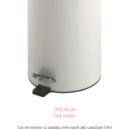
Accesorii detergenti, pompe,
pulverizatoare
Detergenti bucatarie
Detergenti comerciali
Detergenti covoare, mochete,
tapiterii
Detergenti geamuri
Detergenti pardoseala
Detergenti rufe si tesaturi
Detergenti toaleta, grup sanitar
Room Care
Dezinfectanti profesionali
Dezinfectanti maini
392,04 Lei
Dezinfectanti medicali profesionali
TVA inclus
Dezinfectanti suprafete
Cos de interior cu pedala, otel vopsit alb, capcitate 5 litri