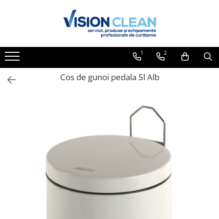
Toate Produsele
Aspiratoare si masini curatenie
1
2
Accesorii masini si aspiratoare
profesionale
Cos de gunoi pedala 5l Alb
Aspiratoare industriale
Aspiratoare injectie - extractie
Aspiratoare profesionale de lichide
si praf
Echipament de curatat cu presiune
Masini de curatat si aspirat
pardoseli
Maturatori
Monodiscuri profesionale
Detergenti profesionali