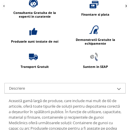
Produse ingrijire personala
Crema de corp
Consultanta Gratuita de la
Finantare si plata
experti in curatenie
Sampon si gel de dus
Sapun lichid
Sapun solid
Demonstratii Gratuite la
Produsele sunt testate de noi
echipamente
Sapun spuma
Consumabile hartie
Acoperitori toaleta
Transport Gratuit
Suntem in SEAP
Cearceaf hartie & cearceaf hartie
Hartie igienica
Descriere
Prosoape hartie pliate
Pungi igienice
Această gamă largă de produse, care include mai mult de 60 de
articole, oferă toate tipurile de soluții pentru depozitarea corectă
Role hartie industriala
a deșeurilor în spălătorii publice. În funcție de utilizare, capacitate,
Role prosop hartie
material și finisare, containerele și recipientele de gunoi
Mediclinics oferă următoarele soluții: Containere de gunoi cu
Servetele masa & faciale
capac cu arc Produsele concepute pentru a fi așezate pe podea