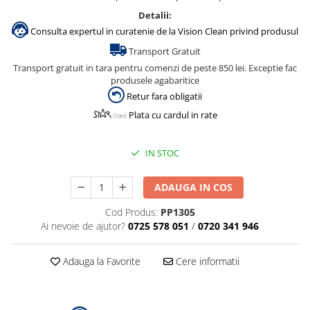
Dispensere / Dozatoare
Detalii:
Dozatoare dezinfectanti
Consulta expertul in curatenie de la Vision Clean privind produsul
Dispensere acoperitoare colac wc
Transport Gratuit
Dispensere hartie igienica
Transport gratuit in tara pentru comenzi de peste 850 lei. Exceptie fac
produsele agabaritice
Dispensere odorizante
Retur fara obligatii
Dispensere prosoape pliate (Z)
Plata cu cardul in rate
Dispensere pungi igiena feminina
IN STOC
Dispensere rola hartie industriala
Dispensere rola prosop hartie
ADAUGA IN COS
Dispensere servetele masa,
servetele faciale
Cod Produs:
PP1305
Ai nevoie de ajutor?
0725 578 051
/
0720 341 946
Dozatoare sapun lichid
Uscatoare de maini si par
Adauga la Favorite
Cere informatii
Uscatoare de maini
Uscatoare de par