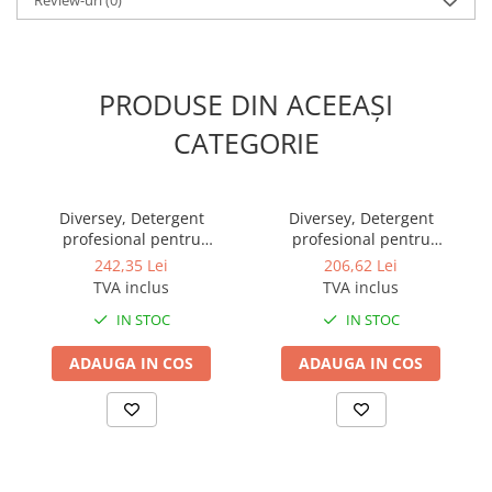
PRODUSE DIN ACEEAȘI
CATEGORIE
Diversey, Detergent
Diversey, Detergent
profesional pentru
profesional pentru
indepartarea depunerilor
indepartarea depunerilor
242,35 Lei
206,62 Lei
carbonizate din cuptoare si
carbonizate din cuptoare si
TVA inclus
TVA inclus
gratare Suma Grill D9, 5L
gratare Suma Grill D9, 2L
IN STOC
IN STOC
ADAUGA IN COS
ADAUGA IN COS