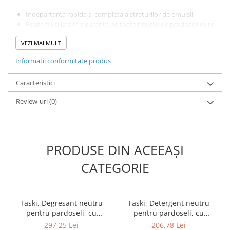
Indepartarea rapida si completa a straturilor de emulsii
Poate fi utilizat in siguranta pe toate tipurile de pardoseli dure
lavabile, in special pe linoleum si pe piatra cu continut de
VEZI MAI MULT
calciu (de exemplu, pardoseli din marmura)
Usor si sigur de utilizat
Informatii conformitate produs
Usor parfumat, pentru o utilizare placuta
Caracteristici
Review-uri
(0)
PRODUSE DIN ACEEAȘI
CATEGORIE
Taski, Degresant neutru
Taski, Detergent neutru
pentru pardoseli, cu
pentru pardoseli, cu
spumare redusa Jontec
spumare redusa Jontec 300,
297,25 Lei
206,78 Lei