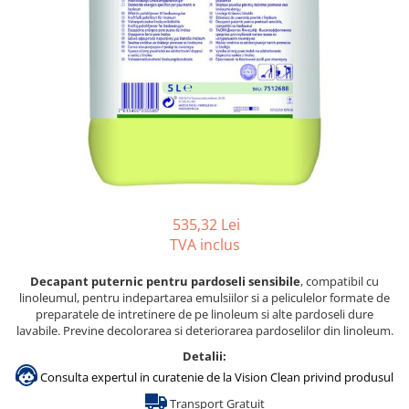
Gama de cosmetice hoteliere
Salvatore Ferragamo
Gama de cosmetice hoteliere Sense
Papuci hotel
535,32 Lei
TVA inclus
Decapant puternic pentru pardoseli sensibile
, compatibil cu
linoleumul, pentru indepartarea emulsiilor si a peliculelor formate de
preparatele de intretinere de pe linoleum si alte pardoseli dure
lavabile. Previne decolorarea si deteriorarea pardoselilor din linoleum.
Detalii:
Consulta expertul in curatenie de la Vision Clean privind produsul
Transport Gratuit