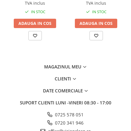
Best, 5L
5L
TVA inclus
TVA inclus
IN STOC
IN STOC
ADAUGA IN COS
ADAUGA IN COS
MAGAZINUL MEU
CLIENTI
DATE COMERCIALE
SUPORT CLIENTI
LUNI -VINERI 08:30 - 17:00
0725 578 051
0720 341 946
office@visionclean.ro