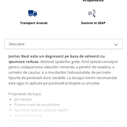
echipamente
Produse ingrijire personala
Crema de corp
Sampon si gel de dus
Transport Gratuit
Suntem in SEAP
Sapun lichid
Sapun solid
Sapun spuma
Descriere
Consumabile hartie
Jontec Best este un degresant pe baza de solventi cu
Acoperitori toaleta
spumare redusa
, destinat spalarilor grele, fiind special conceput
pentru indepartarea uleiurilor minerale, a petelor de vaselina, a
Cearceaf hartie & cearceaf hartie
urmelor de cauciuc si a murdariilor hidrosolubile, de pe toate
Hartie igienica
tipurile de pardoseli dure, lavabile. La dozajul minim recomandat
este sigur in aplicare pe pardoseli protejate cu emulsie.
Prosoape hartie pliate
Proprietati de baza:
Pungi igienice
pH neutru
Role hartie industriala
Putere mare de emulsifiere
Spumare redusa, actiune rapida
Role prosop hartie
Aplicatii multiple
Produs ecologic, fara impact asupra mediului, atunci cnd este
Servetele masa & faciale
eliminat in apele uzate