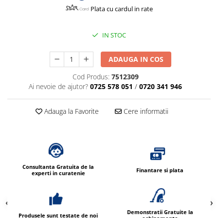
Dispensere / Dozatoare
Plata cu cardul in rate
Dozatoare dezinfectanti
Dispensere acoperitoare colac wc
IN STOC
Dispensere hartie igienica
ADAUGA IN COS
Dispensere odorizante
Cod Produs:
7512309
Dispensere prosoape pliate (Z)
Ai nevoie de ajutor?
0725 578 051
/
0720 341 946
Dispensere pungi igiena feminina
Dispensere rola hartie industriala
Adauga la Favorite
Cere informatii
Dispensere rola prosop hartie
Dispensere servetele masa,
servetele faciale
Dozatoare sapun lichid
Consultanta Gratuita de la
Finantare si plata
experti in curatenie
Uscatoare de maini si par
Uscatoare de maini
Uscatoare de par
Demonstratii Gratuite la
Produsele sunt testate de noi