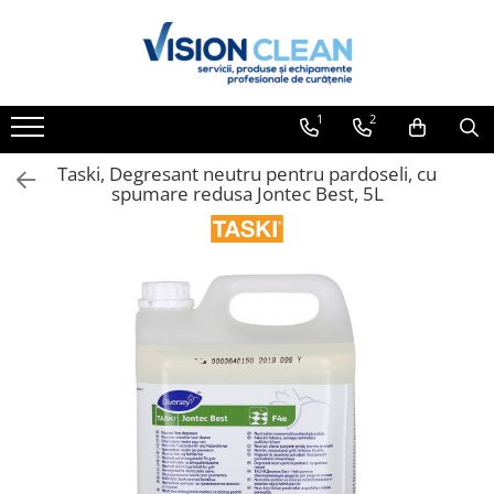
Toate Produsele
Aspiratoare si masini curatenie
1
2
Accesorii masini si aspiratoare
profesionale
Taski, Degresant neutru pentru pardoseli, cu
spumare redusa Jontec Best, 5L
Aspiratoare industriale
Aspiratoare injectie - extractie
Aspiratoare profesionale de lichide
si praf
Echipament de curatat cu presiune
Masini de curatat si aspirat
pardoseli
Maturatori
Monodiscuri profesionale
Detergenti profesionali