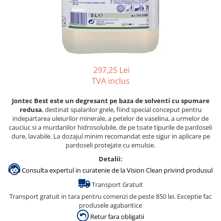
Accesorii detergenti, pompe,
pulverizatoare
Detergenti bucatarie
Detergenti comerciali
Detergenti covoare, mochete,
297,25 Lei
tapiterii
TVA inclus
Detergenti geamuri
Jontec Best este un degresant pe baza de solventi cu spumare
Detergenti pardoseala
redusa
, destinat spalarilor grele, fiind special conceput pentru
indepartarea uleiurilor minerale, a petelor de vaselina, a urmelor de
Detergenti rufe si tesaturi
cauciuc si a murdariilor hidrosolubile, de pe toate tipurile de pardoseli
dure, lavabile. La dozajul minim recomandat este sigur in aplicare pe
Detergenti toaleta, grup sanitar
pardoseli protejate cu emulsie.
Room Care
Detalii:
Dezinfectanti profesionali
Consulta expertul in curatenie de la Vision Clean privind produsul
Dezinfectanti maini
Transport Gratuit
Dezinfectanti medicali profesionali
Transport gratuit in tara pentru comenzi de peste 850 lei. Exceptie fac
produsele agabaritice
Dezinfectanti suprafete
Retur fara obligatii