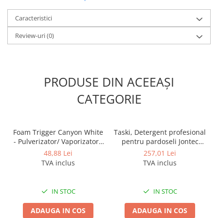
Caracteristici
Review-uri
(0)
PRODUSE DIN ACEEAȘI
CATEGORIE
Foam Trigger Canyon White
Taski, Detergent profesional
- Pulverizator/ Vaporizator /
pentru pardoseli Jontec
Declansator spuma, 5L
Forward, 5L
48,88 Lei
257,01 Lei
TVA inclus
TVA inclus
IN STOC
IN STOC
ADAUGA IN COS
ADAUGA IN COS