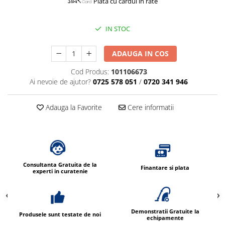
Plata cu cardul in rate
IN STOC
ADAUGA IN COS
Cod Produs:
101106673
Ai nevoie de ajutor?
0725 578 051
/
0720 341 946
Adauga la Favorite
Cere informatii
Consultanta Gratuita de la
Finantare si plata
experti in curatenie
Demonstratii Gratuite la
Produsele sunt testate de noi
echipamente