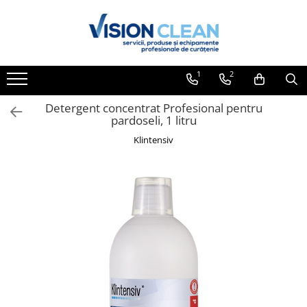
Toate Produsele
Aspiratoare si masini curatenie
1
2
Accesorii masini si aspiratoare
profesionale
Detergent concentrat Profesional pentru
pardoseli, 1 litru
Aspiratoare industriale
Klintensiv
Aspiratoare injectie - extractie
Aspiratoare profesionale de lichide
si praf
Echipament de curatat cu presiune
Masini de curatat si aspirat
pardoseli
Maturatori
Monodiscuri profesionale
Detergenti profesionali