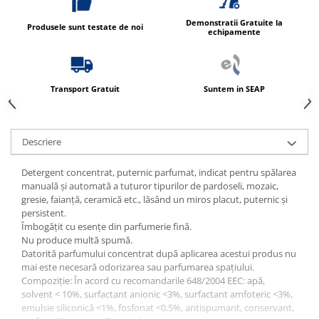
Produse ingrijire personala
Crema de corp
Demonstratii Gratuite la
Produsele sunt testate de noi
echipamente
Sampon si gel de dus
Sapun lichid
Sapun solid
Transport Gratuit
Suntem in SEAP
Sapun spuma
Consumabile hartie
Descriere
Acoperitori toaleta
Detergent concentrat, puternic parfumat, indicat pentru spălarea
Cearceaf hartie & cearceaf hartie
manuală și automată a tuturor tipurilor de pardoseli, mozaic,
Hartie igienica
gresie, faianță, ceramică etc., lăsând un miros placut, puternic și
persistent.
Prosoape hartie pliate
Îmbogățit cu esențe din parfumerie fină.
Pungi igienice
Nu produce multă spumă.
Datorită parfumului concentrat după aplicarea acestui produs nu
Role hartie industriala
mai este necesară odorizarea sau parfumarea spațiului.
Compoziție: În acord cu recomandarile 648/2004 EEC: apă,
Role prosop hartie
solvent < 10%, surfactant anionic <3%, surfactant amfoteric <3%,
Servetele masa & faciale
emulsie siliconică <1%, fosfonat <0.5%, antispumant, conservant,