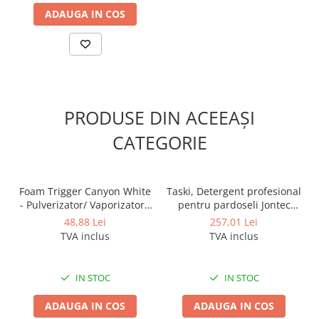
Sisteme, ustensile spalat
ADAUGA IN COS
geamurile
Produse hoteliere
Accesorii hoteliere
Carucioare camerista hotel
Cosmetice hoteliere
PRODUSE DIN ACEEAȘI
Gama de cosmetice hoteliere Black
CATEGORIE
Tie
Gama de cosmetice hoteliere
Botanika
Foam Trigger Canyon White
Taski, Detergent profesional
Gama de cosmetice hoteliere Dove
- Pulverizator/ Vaporizator /
pentru pardoseli Jontec
Gama de cosmetice hoteliere
Declansator spuma, 5L
Forward, 5L
48,88 Lei
257,01 Lei
Holiday Care
TVA inclus
TVA inclus
Gama de cosmetice hoteliere I Am
You
Gama de cosmetice hoteliere Lux
IN STOC
IN STOC
Gama de cosmetice hoteliere
ADAUGA IN COS
ADAUGA IN COS
Omnia