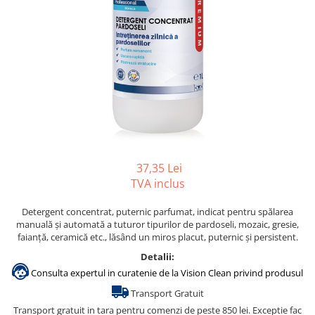
Accesorii detergenti, pompe,
pulverizatoare
Detergenti bucatarie
Detergenti comerciali
Detergenti covoare, mochete,
tapiterii
Detergenti geamuri
Detergenti pardoseala
37,35 Lei
Detergenti rufe si tesaturi
TVA inclus
Detergenti toaleta, grup sanitar
Detergent concentrat, puternic parfumat, indicat pentru spălarea
Room Care
manuală și automată a tuturor tipurilor de pardoseli, mozaic, gresie,
faianță, ceramică etc., lăsând un miros placut, puternic și persistent.
Dezinfectanti profesionali
Dezinfectanti maini
Detalii:
Consulta expertul in curatenie de la Vision Clean privind produsul
Dezinfectanti medicali profesionali
Transport Gratuit
Dezinfectanti suprafete
Transport gratuit in tara pentru comenzi de peste 850 lei. Exceptie fac