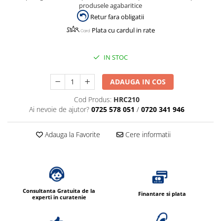
Dispensere / Dozatoare
produsele agabaritice
Retur fara obligatii
Dozatoare dezinfectanti
Plata cu cardul in rate
Dispensere acoperitoare colac wc
Dispensere hartie igienica
IN STOC
Dispensere odorizante
Dispensere prosoape pliate (Z)
ADAUGA IN COS
Dispensere pungi igiena feminina
Cod Produs:
HRC210
Ai nevoie de ajutor?
0725 578 051
/
0720 341 946
Dispensere rola hartie industriala
Dispensere rola prosop hartie
Adauga la Favorite
Cere informatii
Dispensere servetele masa,
servetele faciale
Dozatoare sapun lichid
Uscatoare de maini si par
Consultanta Gratuita de la
Uscatoare de maini
Finantare si plata
experti in curatenie
Uscatoare de par