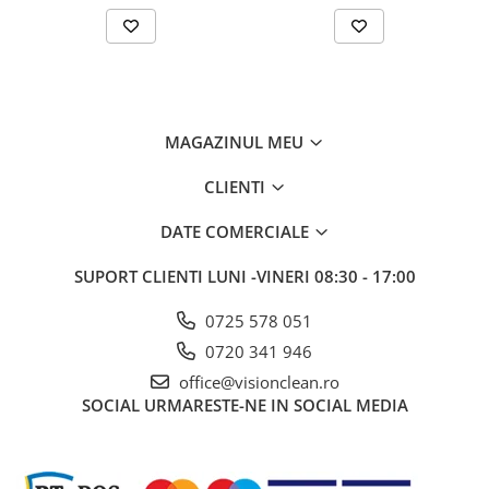
Gama de cosmetice hoteliere
Salvatore Ferragamo
Gama de cosmetice hoteliere Sense
Papuci hotel
Textile hoteliere
MAGAZINUL MEU
Papuci hotelieri
CLIENTI
Prosoape hotel
Echipamente Persoane Dizabilitati
DATE COMERCIALE
Cosuri de gunoi
SUPORT CLIENTI
LUNI -VINERI 08:30 - 17:00
Cosuri gunoi interior
Casa, Gradina & Bricolaj
0725 578 051
Intretinere panouri solare
0720 341 946
Detergenti panouri solare
office@visionclean.ro
SOCIAL
URMARESTE-NE IN SOCIAL MEDIA
Echipamente panouri solare
Pachete Promo
Presuri industriale