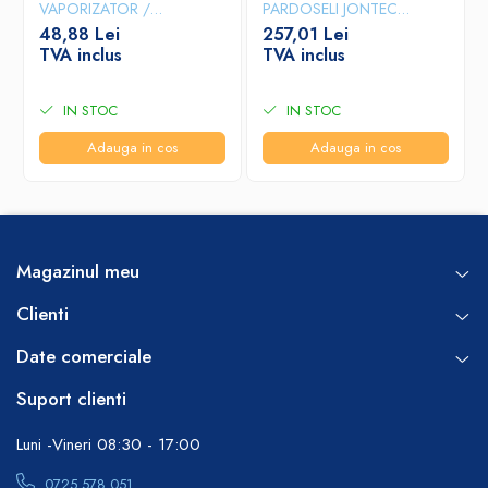
VAPORIZATOR /
PARDOSELI JONTEC
DECLANSATOR SPUMA, 5L
FORWARD, 5L
48,88 Lei
257,01 Lei
TVA inclus
TVA inclus
IN STOC
IN STOC
Adauga in cos
Adauga in cos
Magazinul meu
Clienti
Date comerciale
Suport clienti
Luni -Vineri 08:30 - 17:00
0725 578 051