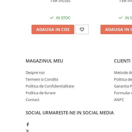
TVA inclus
TVA in
Produse ingrijire personala
Crema de corp
IN STOC
IN 
Sampon si gel de dus
Sapun lichid
ADAUGA IN COS
ADAUGA IN 
Sapun solid
Sapun spuma
Consumabile hartie
MAGAZINUL MEU
CLIENTI
Acoperitori toaleta
Cearceaf hartie & cearceaf hartie
Despre noi
Metode de
Termeni si Conditii
Politica d
Hartie igienica
Politica de Confidentialitate
Garantia 
Prosoape hartie pliate
Politica de livrare
Formular 
Pungi igienice
Contact
ANPC
Role hartie industriala
SOCIAL
URMARESTE-NE IN SOCIAL MEDIA
Role prosop hartie
Servetele masa & faciale