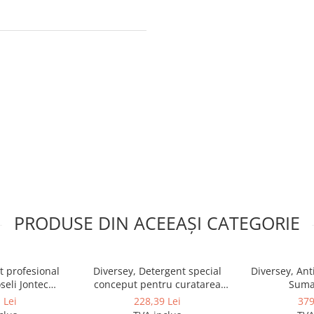
PRODUSE DIN ACEEAȘI CATEGORIE
t profesional
Diversey, Detergent special
Diversey, Ant
seli Jontec
conceput pentru curatarea
Suma 
d, 5L
covoarelor, mochetelor si
 Lei
228,39 Lei
379
tapiteriilor prin metoda