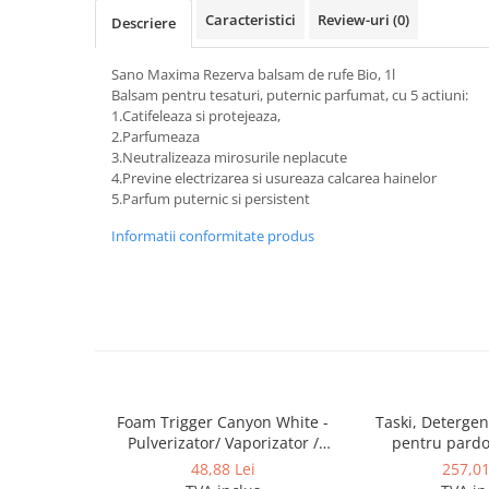
Dispensere / Dozatoare
Caracteristici
Review-uri
(0)
Descriere
Dozatoare dezinfectanti
Dispensere acoperitoare colac wc
Sano Maxima Rezerva balsam de rufe Bio, 1l
Balsam pentru tesaturi, puternic parfumat, cu 5 actiuni:
Dispensere hartie igienica
1.Catifeleaza si protejeaza,
2.Parfumeaza
Dispensere odorizante
3.Neutralizeaza mirosurile neplacute
Dispensere prosoape pliate (Z)
4.Previne electrizarea si usureaza calcarea hainelor
5.Parfum puternic si persistent
Dispensere pungi igiena feminina
Informatii conformitate produs
Dispensere rola hartie industriala
Dispensere rola prosop hartie
Dispensere servetele masa,
servetele faciale
Dozatoare sapun lichid
Uscatoare de maini si par
Foam Trigger Canyon White -
Taski, Detergen
Uscatoare de maini
Pulverizator/ Vaporizator /
pentru pardo
Uscatoare de par
Declansator spuma, 5L
Forwar
48,88 Lei
257,01