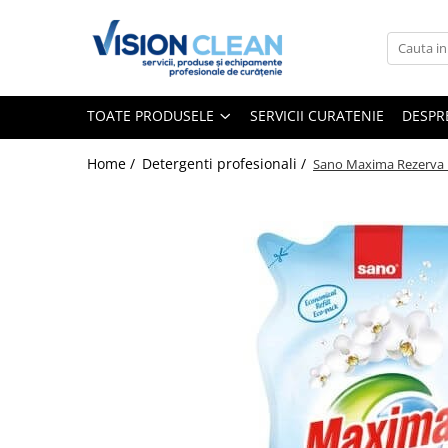
Toate Produsele
Aspiratoare si masini curatenie
TOATE PRODUSELE
SERVICII CURATENIE
DESPR
Accesorii masini si aspiratoare
profesionale
Home /
Detergenti profesionali /
Sano Maxima Rezerva b
Aspiratoare industriale
Aspiratoare injectie - extractie
Aspiratoare profesionale de lichide
si praf
Echipament de curatat cu presiune
Masini de curatat si aspirat
pardoseli
Maturatori
Monodiscuri profesionale
Detergenti profesionali