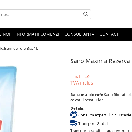
E NOI
INFORMATII COMENZI
CONSULTANTA
CONTACT
alsam de rufe Bio, 1L
Sano Maxima Rezerva b
15,11 Lei
TVA inclus
Balsamul de rufe
Sano Bio
catifel
calcatul tesaturilor.
Detalii:
Consulta expertul in curatenie 
Transport Gratuit
Transport gratuit in tara pentru co