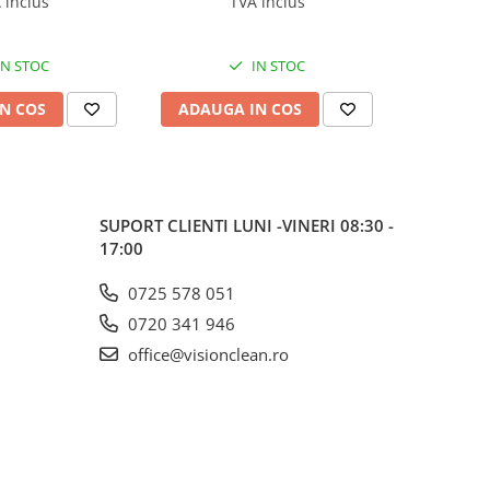
 inclus
TVA inclus
IN STOC
IN STOC
N COS
ADAUGA IN COS
ADAUG
SUPORT CLIENTI
LUNI -VINERI 08:30 -
17:00
0725 578 051
0720 341 946
office@visionclean.ro