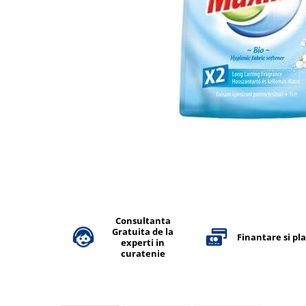
Accesorii detergenti, pompe,
pulverizatoare
Detergenti bucatarie
Detergenti comerciali
Detergenti covoare, mochete,
tapiterii
Detergenti geamuri
Detergenti pardoseala
Detergenti rufe si tesaturi
Detergenti toaleta, grup sanitar
Room Care
Consultanta
Dezinfectanti profesionali
Gratuita de la
Finantare si pl
experti in
Dezinfectanti maini
curatenie
Dezinfectanti medicali profesionali
Dezinfectanti suprafete