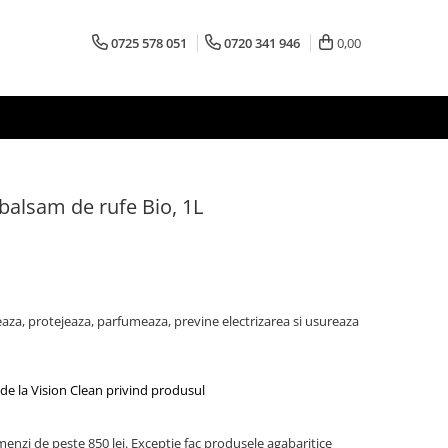
0725 578 051
0720 341 946
0,00
alsam de rufe Bio, 1L
eaza, protejeaza, parfumeaza, previne electrizarea si usureaza
de la Vision Clean privind produsul
menzi de peste 850 lei. Exceptie fac produsele agabaritice