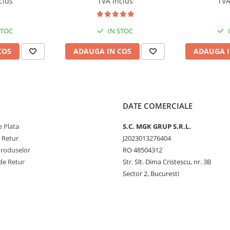
clus
TVA inclus
TVA
injectie-extractie TASKI Tapi
Extract, 5L
STOC
IN STOC
COS
ADAUGA IN COS
ADAUGA I
DATE COMERCIALE
 Plata
S.C. MGK GRUP S.R.L.
e Retur
J2023013276404
Produselor
RO 48504312
de Retur
Str. Slt. Dima Cristescu, nr. 3B
Sector 2, Bucuresti