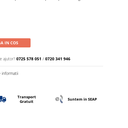
A IN COS
e ajutor?
0725 578 051
/
0720 341 946
informatii
Transport
Suntem in SEAP
Gratuit