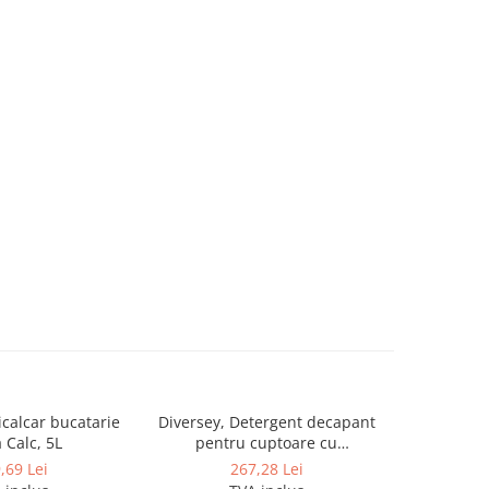
icalcar bucatarie
Diversey, Detergent decapant
TASKI, 
Calc, 5L
pentru cuptoare cu
pardosel
autocuratare Suma Auto Oven
C
,69 Lei
267,28 Lei
Clean D9.10, 5L