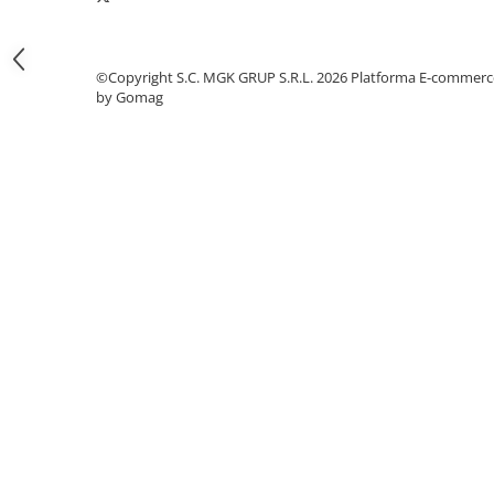
Odorizante profesionale
Aparate odorizante profesionale
Odorizant toalera, wc
©Copyright S.C. MGK GRUP S.R.L. 2026
Platforma E-commerc
by Gomag
Odorizante camera
Rezerva aparate odorizante
Site odorizante pisoar
Produse de curatenie
Articole menaj
Carucioare
Carucioare bucatarie
Carucioare curatenie
Lavete profesionale
Mopuri Profesionale
Racleta, perii pardoseala
Saci menajeri