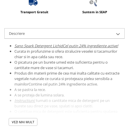
Transport Gratuit
Suntem in SEAP
Descriere
Sano Spark Detergent LichidCel putin 24% ingrediente active!
Curata in profunzime si ofera stralucire veselei si tacamurilor
chiar si in apa calda sau rece.
O picatura pe un burete umed este suficienta pentru o
cantitate mare de vase si tacamuri.
Produs din materii prime de cea mai inalta calitate cu extracte
vegetale naturale ce curata si protejeaza pielea sensibila a
mainilorContine cel putin 24% ingrediente active.
A se pastra la rece.
A se proteja de lumina solara.
Instructiuni:
turnati o cantitate mica de detergent pe un
burete sau direct pe vase, spalati si apoi clatiti.
O cantitae mica de detergent este suficienta pentru spalarea
unui numar foarte mare de vase.
VEZI MAI MULT