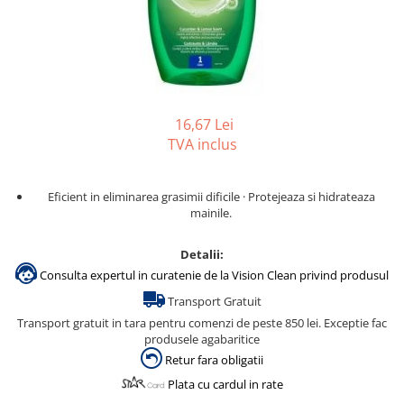
Gama de cosmetice hoteliere
Salvatore Ferragamo
Gama de cosmetice hoteliere Sense
Papuci hotel
16,67 Lei
TVA inclus
Eficient in eliminarea grasimii dificile · Protejeaza si hidrateaza
mainile.
Detalii:
Consulta expertul in curatenie de la Vision Clean privind produsul
Transport Gratuit
Transport gratuit in tara pentru comenzi de peste 850 lei. Exceptie fac
produsele agabaritice
Retur fara obligatii
Plata cu cardul in rate