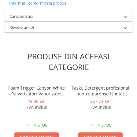
Informatii conformitate produs
Caracteristici
Review-uri
(0)
PRODUSE DIN ACEEAȘI
CATEGORIE
Foam Trigger Canyon White
Taski, Detergent profesional
- Pulverizator/ Vaporizator /
pentru pardoseli Jontec
Declansator spuma, 5L
Forward, 5L
48,88 Lei
257,01 Lei
TVA inclus
TVA inclus
IN STOC
IN STOC