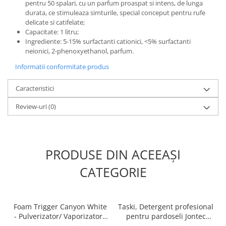
pentru 50 spalari, cu un parfum proaspat si intens, de lunga
durata, ce stimuleaza simturile, special conceput pentru rufe
delicate si catifelate;
Capacitate: 1 litru;
Ingrediente: 5-15% surfactanti cationici, <5% surfactanti
neionici, 2-phenoxyethanol, parfum.
Informatii conformitate produs
Caracteristici
Review-uri
(0)
PRODUSE DIN ACEEAȘI
CATEGORIE
Foam Trigger Canyon White
Taski, Detergent profesional
- Pulverizator/ Vaporizator /
pentru pardoseli Jontec
Declansator spuma, 5L
Forward, 5L