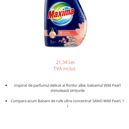
Gama de cosmetice hoteliere
Salvatore Ferragamo
Gama de cosmetice hoteliere Sense
Papuci hotel
21,34 Lei
TVA inclus
Inspirat de parfumul delicat al florilor albe, balsamul Wild Pearl
stimulează simțurile
Cumpara acum
Balsam
de rufe
ultra concentrat SANO Wild Pearl
,
1
l