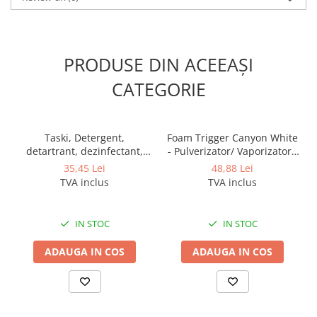
Odorizante profesionale
Aparate odorizante profesionale
Odorizant toalera, wc
PRODUSE DIN ACEEAȘI
Odorizante camera
CATEGORIE
Rezerva aparate odorizante
Site odorizante pisoar
Produse de curatenie
Taski, Detergent,
Foam Trigger Canyon White
detartrant, dezinfectant,
- Pulverizator/ Vaporizator /
Articole menaj
dezodorizant profesional
Declansator spuma, 5L
35,45 Lei
48,88 Lei
Carucioare
pentru grupuri sanitare
TVA inclus
TVA inclus
Sani 4 in 1, 750 ml
Carucioare bucatarie
Carucioare curatenie
IN STOC
IN STOC
Lavete profesionale
ADAUGA IN COS
ADAUGA IN COS
Mopuri Profesionale
Racleta, perii pardoseala
Saci menajeri