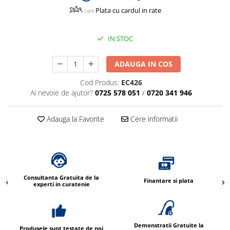
Dispensere / Dozatoare
Plata cu cardul in rate
Dozatoare dezinfectanti
Dispensere acoperitoare colac wc
IN STOC
Dispensere hartie igienica
ADAUGA IN COS
Dispensere odorizante
Dispensere prosoape pliate (Z)
Cod Produs:
EC426
Ai nevoie de ajutor?
0725 578 051
/
0720 341 946
Dispensere pungi igiena feminina
Dispensere rola hartie industriala
Adauga la Favorite
Cere informatii
Dispensere rola prosop hartie
Dispensere servetele masa,
servetele faciale
Dozatoare sapun lichid
Consultanta Gratuita de la
Finantare si plata
experti in curatenie
Uscatoare de maini si par
Uscatoare de maini
Uscatoare de par
Demonstratii Gratuite la
Produsele sunt testate de noi