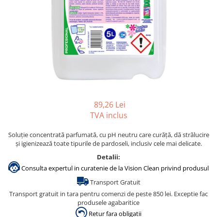
Accesorii detergenti, pompe,
pulverizatoare
Detergenti bucatarie
Detergenti comerciali
Detergenti covoare, mochete,
tapiterii
Detergenti geamuri
Detergenti pardoseala
89,26 Lei
TVA inclus
Detergenti rufe si tesaturi
Detergenti toaleta, grup sanitar
Soluție concentrată parfumată, cu pH neutru care curăță, dă strălucire
și igienizează toate tipurile de pardoseli, inclusiv cele mai delicate.
Room Care
Detalii:
Dezinfectanti profesionali
Consulta expertul in curatenie de la Vision Clean privind produsul
Dezinfectanti maini
Transport Gratuit
Dezinfectanti medicali profesionali
Transport gratuit in tara pentru comenzi de peste 850 lei. Exceptie fac
produsele agabaritice
Dezinfectanti suprafete
Retur fara obligatii