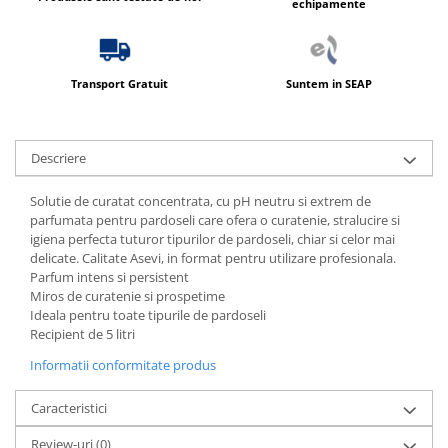
echipamente
Produse ingrijire personala
Crema de corp
Sampon si gel de dus
Transport Gratuit
Suntem in SEAP
Sapun lichid
Sapun solid
Sapun spuma
Descriere
Consumabile hartie
Solutie de curatat concentrata, cu pH neutru si extrem de
Acoperitori toaleta
parfumata pentru pardoseli care ofera o curatenie, stralucire si
igiena perfecta tuturor tipurilor de pardoseli, chiar si celor mai
Cearceaf hartie & cearceaf hartie
delicate. Calitate Asevi, in format pentru utilizare profesionala.
Hartie igienica
Parfum intens si persistent
Miros de curatenie si prospetime
Prosoape hartie pliate
Ideala pentru toate tipurile de pardoseli
Recipient de 5 litri
Pungi igienice
Informatii conformitate produs
Role hartie industriala
Role prosop hartie
Caracteristici
Servetele masa & faciale
Review-uri
(0)