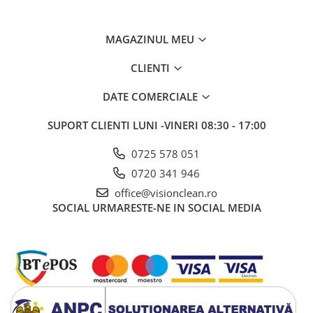
Sisteme, ustensile spalat
geamurile
MAGAZINUL MEU
Produse hoteliere
Accesorii hoteliere
CLIENTI
Carucioare camerista hotel
DATE COMERCIALE
Cosmetice hoteliere
SUPORT CLIENTI
LUNI -VINERI 08:30 - 17:00
Gama de cosmetice hoteliere Black
Tie
0725 578 051
Gama de cosmetice hoteliere
Botanika
0720 341 946
Gama de cosmetice hoteliere Dove
office@visionclean.ro
SOCIAL
URMARESTE-NE IN SOCIAL MEDIA
Gama de cosmetice hoteliere
Holiday Care
Gama de cosmetice hoteliere I Am
You
Gama de cosmetice hoteliere Lux
Gama de cosmetice hoteliere
Omnia