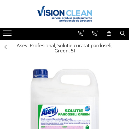
Toate Produsele
Aspiratoare si masini curatenie
1
2
Accesorii masini si aspiratoare
profesionale
Asevi Profesional, Solutie curatat pardoseli,
Green, 5l
Aspiratoare industriale
Aspiratoare injectie - extractie
Aspiratoare profesionale de lichide
si praf
Echipament de curatat cu presiune
Masini de curatat si aspirat
pardoseli
Maturatori
Monodiscuri profesionale
Detergenti profesionali