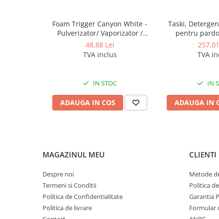
Produse ingrijire personala
Crema de corp
Foam Trigger Canyon White -
Taski, Detergen
Sampon si gel de dus
Pulverizator/ Vaporizator /
pentru pardo
Declansator spuma, 5L
Forwar
48,88 Lei
257,01
Sapun lichid
TVA inclus
TVA in
Sapun solid
Sapun spuma
IN STOC
IN 
Consumabile hartie
ADAUGA IN COS
ADAUGA IN 
Acoperitori toaleta
Cearceaf hartie & cearceaf hartie
Hartie igienica
Prosoape hartie pliate
MAGAZINUL MEU
CLIENTI
Pungi igienice
Despre noi
Metode de
Role hartie industriala
Termeni si Conditii
Politica d
Role prosop hartie
Politica de Confidentialitate
Garantia 
Politica de livrare
Formular 
Servetele masa & faciale
Contact
ANPC