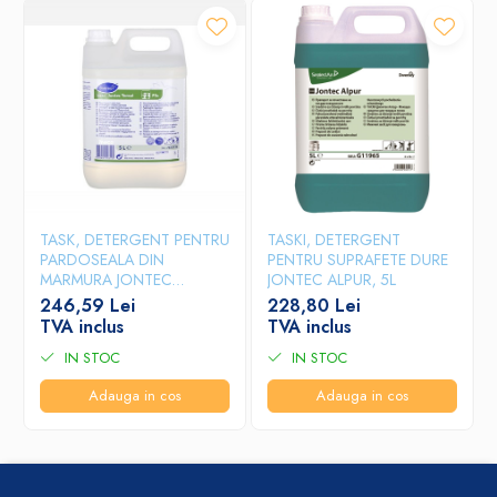
TASK, DETERGENT PENTRU
TASKI, DETERGENT
PARDOSEALA DIN
PENTRU SUPRAFETE DURE
MARMURA JONTEC
JONTEC ALPUR, 5L
TENSOL, 5L
246,59 Lei
228,80 Lei
TVA inclus
TVA inclus
IN STOC
IN STOC
Adauga in cos
Adauga in cos