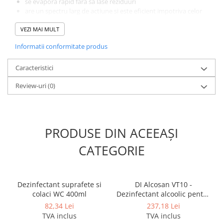
se evapora rapid fara sa lase reziduuri
are un spectru larg de actiune si este eficient impotriva celor
mai multe forme vegetative ale micro-organismelor
VEZI MAI MULT
Date tehnice:
Informatii conformitate produs
Cod articol: DIV-100875599
Aspect: lichid limpede,
Culoare: incolor
Caracteristici
Valoare pH (net): 7,0
Review-uri
(0)
Densitate relativa la 20°C): 0,85
Punct de inflamabilitate: 15oC
Marca: Diversey
PRODUSE DIN ACEEAȘI
CATEGORIE
Dezinfectant suprafete si
DI Alcosan VT10 -
colaci WC 400ml
Dezinfectant alcoolic pentru
suprafete 5L
82,34 Lei
237,18 Lei
TVA inclus
TVA inclus